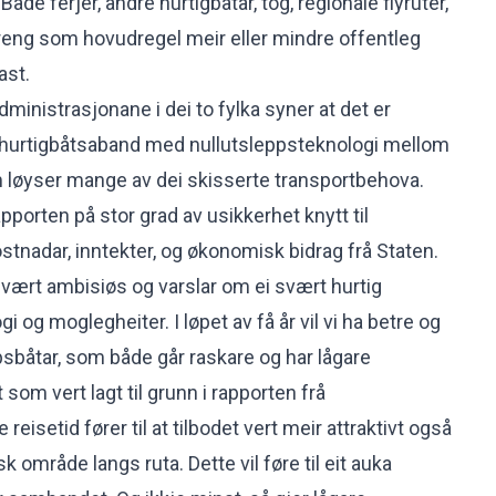
 Både ferjer, andre hurtigbåtar, tog, regionale flyruter,
treng som hovudregel meir eller mindre offentleg
ast.
ministrasjonane i dei to fylka syner at det er
t hurtigbåtsaband med nullutsleppsteknologi mellom
 løyser mange av dei skisserte transportbehova.
porten på stor grad av usikkerhet knytt til
stnadar, inntekter, og økonomisk bidrag frå Staten.
vært ambisiøs og varslar om ei svært hurtig
gi og moglegheiter. I løpet av få år vil vi ha betre og
psbåtar, som både går raskare og har lågare
 som vert lagt til grunn i rapporten frå
reisetid fører til at tilbodet vert meir attraktivt også
sk område langs ruta. Dette vil føre til eit auka