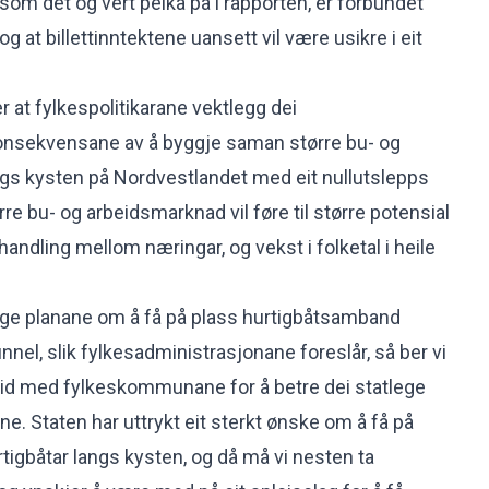
som det og vert peika på i rapporten, er forbundet
g at billettinntektene uansett vil være usikre i eit
er at fylkespolitikarane vektlegg dei
sekvensane av å byggje saman større bu- og
gs kysten på Nordvestlandet med eit nullutslepps
ørre bu- og arbeidsmarknad vil føre til større potensial
andling mellom næringar, og vekst i folketal i heile
egge planane om å få på plass hurtigbåtsamband
nel, slik fylkesadministrasjonane foreslår, så ber vi
eid med fylkeskommunane for å betre dei statlege
e. Staten har uttrykt eit sterkt ønske om å få på
tigbåtar langs kysten, og då må vi nesten ta