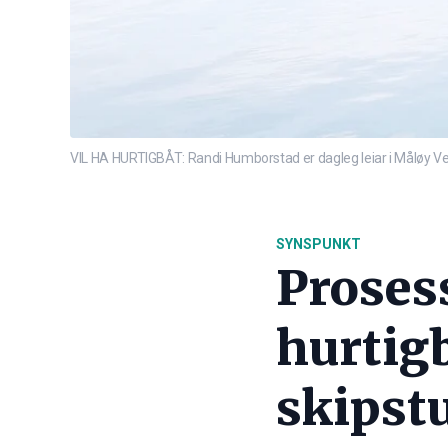
VIL HA HURTIGBÅT: Randi Humborstad er dagleg leiar i Måløy Veks
SYNSPUNKT
Proses
hurtig
skipst