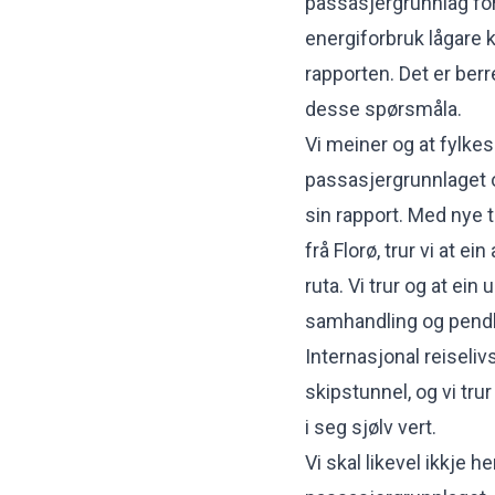
passasjergrunnlag for
energiforbruk lågare
rapporten. Det er berre
desse spørsmåla.
Vi meiner og at fylk
passasjergrunnlaget 
sin rapport. Med nye
frå Florø, trur vi at ei
ruta. Vi trur og at ein
samhandling og pendli
Internasjonal reiseliv
skipstunnel, og vi tru
i seg sjølv vert.
Vi skal likevel ikkje 