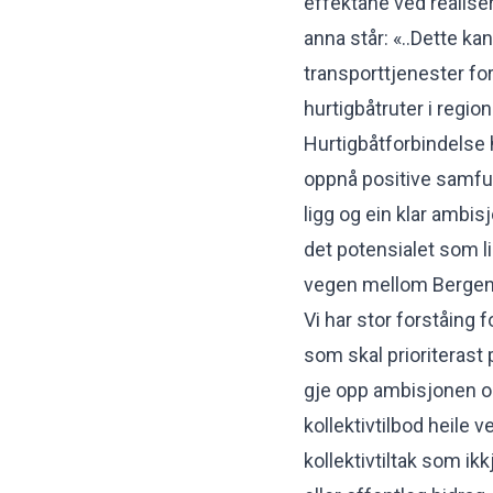
effektane ved realise
anna står: «..Dette ka
transporttjenester fo
hurtigbåtruter i regio
Hurtigbåtforbindelse h
oppnå positive samfun
ligg og ein klar ambis
det potensialet som lig
vegen mellom Bergen
Vi har stor forståing 
som skal prioriterast p
gje opp ambisjonen o
kollektivtilbod heile
kollektivtiltak som ikk