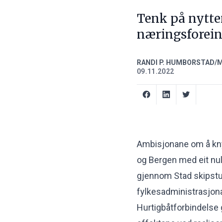
Tenk på nytten
næringsforein
RANDI P. HUMBORSTAD/M
09.11.2022
Ambisjonane om å kn
og Bergen med eit null
gjennom Stad skipstun
fylkesadministrasjona
Hurtigbåtforbindelse