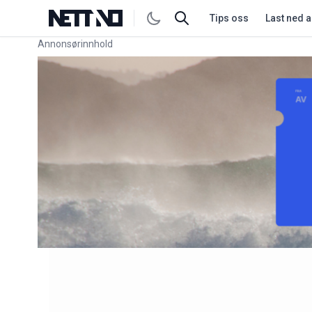
Tips oss
Last ned 
Annonsørinnhold
Link for annonse