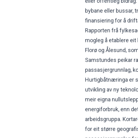
eller offentleg bidrag.
bybane eller bussar, 
finansiering for å drift
Rapporten frå fylkesad
mogleg å etablere ei
Florø og Ålesund, som
Samstundes peikar rap
passasjergrunnlag, ko
Hurtigbåtnæringa er s
utvikling av ny teknolo
meir eigna nullutslep
energiforbruk, enn det
arbeidsgruppa. Kortare 
for eit større geografi