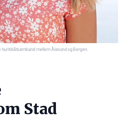
siere huritibåtsamband mellom Ålesund og Bergen.
e
om Stad