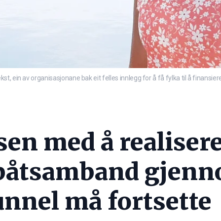
t, ein av organisasjonane bak eit felles innlegg for å få fylka til å finan
sen med å realiser
båtsamband gjenn
unnel må fortsette