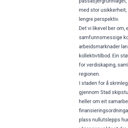
passasjergrunnlaget, 
med stor usikkerheit, o
lengre perspektiv.
Det vi likevel ber om, 
samfunnsmessige kon
arbeidsmarknader lan
kollektivtilbod. Ein st
for verdiskaping, samh
regionen.
I staden for å skrinl
gjennom Stad skipstun
heller om eit samarb
finansieringsordningan
plass nullutslepps hur