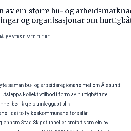
 av ein større bu- og arbeidsmarknad,
ingar og organisasjonar om hurtigbå
ÅLØY VEKST, MED FLEIRE
yte saman bu- og arbeidsregionane mellom Ålesund
utslepps kollektivtilbod i form av hurtigbåtrute
nel bør ikkje skrinleggast slik
ne i dei to fylkeskommunane foreslår.
 gjennom Stad Skipstunnel er omtalt som ein av