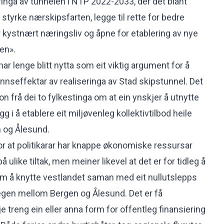
ringa av tunnelen i NTP 2022-2033, der det blant
n styrke nærskipsfarten, legge til rette for bedre
r kystnært næringsliv og åpne for etablering av nye
nen».
ar lenge blitt nytta som eit viktig argument for å
nseffektar av realiseringa av Stad skipstunnel. Det
jon frå dei to fylkestinga om at ein ynskjer å utnytte
g i å etablere eit miljøvenleg kollektivtilbod heile
 og Ålesund.
for at politikarar har knappe økonomiske ressursar
å ulike tiltak, men meiner likevel at det er for tidleg å
m å knytte vestlandet saman med eit nullutslepps
 vegen mellom Bergen og Ålesund. Det er få
je treng ein eller anna form for offentleg finansiering