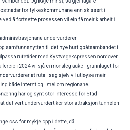
 sambandet. Og ikkje minst, så gjer lågare
 kostnadar for fylkeskommunane enn skissert i
 ved å fortsette prosessen vil ein få meir klarheit i
esadministrasjonane undervurderer
og samfunnsnytten til det nye hurtigbåtsambandet i
 tilpassa rutetider med Kystvegekspressen nordover
n allereie i 2024 vil sjå ei monaleg auke i grunnlaget for
 undervurderer at ruta i seg sjølv vil utløyse meir
ng både internt og i mellom regionane.
snæring har og synt stor interesse for Stad
r at det vert undervurdert kor stor attraksjon tunnelen
henge oss for mykje opp i dette, då