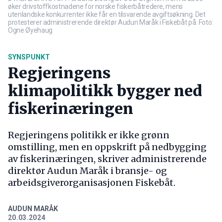
øker drivstoffkostnadene for norske fiskerbåtredere, mens
utenlandske konkurrenter ikke får en tilsvarende avgiftsøkning. Det
protesterer administrerende direktør Audun Maråk i Fiskebåt på. Foto:
Ogne Øyehaug
SYNSPUNKT
Regjeringens
klimapolitikk bygger ned
fiskerinæringen
Regjeringens politikk er ikke grønn
omstilling, men en oppskrift på nedbygging
av fiskerinæringen, skriver administrerende
direktør Audun Maråk i bransje- og
arbeidsgiverorganisasjonen Fiskebåt.
AUDUN MARÅK
20.03.2024