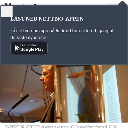
LOGG INN
MENY
Annonsørinnhold
LAST NED NETT.NO-APPEN
Link for annonse
Få nett.no som app på Android for enklere tilgang til
de siste nyhetene.
Last ned fra
Google Play
DYRERE DRIVSTOFF: Gradvis økning av CO2-avgiften frem til 2030