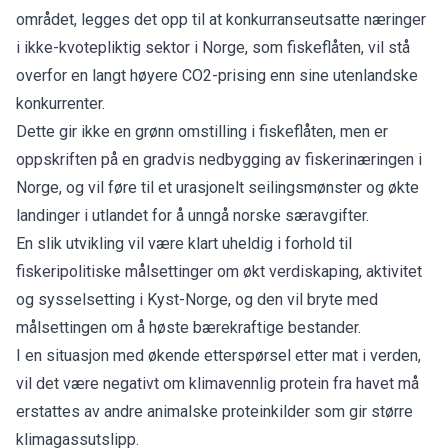
området, legges det opp til at konkurranseutsatte næringer
i ikke-kvotepliktig sektor i Norge, som fiskeflåten, vil stå
overfor en langt høyere CO2-prising enn sine utenlandske
konkurrenter.
Dette gir ikke en grønn omstilling i fiskeflåten, men er
oppskriften på en gradvis nedbygging av fiskerinæringen i
Norge, og vil føre til et urasjonelt seilingsmønster og økte
landinger i utlandet for å unngå norske særavgifter.
En slik utvikling vil være klart uheldig i forhold til
fiskeripolitiske målsettinger om økt verdiskaping, aktivitet
og sysselsetting i Kyst-Norge, og den vil bryte med
målsettingen om å høste bærekraftige bestander.
I en situasjon med økende etterspørsel etter mat i verden,
vil det være negativt om klimavennlig protein fra havet må
erstattes av andre animalske proteinkilder som gir større
klimagassutslipp.