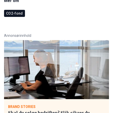
Mer om
CO2-fond
Annonsørinnhold
BRAND STORIES
Skal du selge bedriften? Slik sikrer du