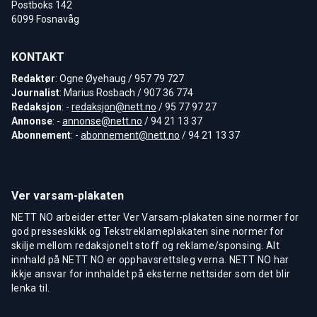
Postboks 142
6099 Fosnavåg
KONTAKT
Redaktør
: Ogne Øyehaug / 957 79 727
Journalist
: Marius Rosbach / 907 36 774
Redaksjon
: -
redaksjon@nett.no
/ 95 77 97 27
Annonse
: -
annonse@nett.no
/ 94 21 13 37
Abonnement
: -
abonnement@nett.no
/ 94 21 13 37
Ver varsam-plakaten
NETT NO arbeider etter Ver Varsam-plakaten sine normer for
god presseskikk og Tekstreklameplakaten sine normer for
skilje mellom redaksjonelt stoff og reklame/sponsing. Alt
innhald på NETT NO er opphavsrettsleg verna. NETT NO har
ikkje ansvar for innhaldet på eksterne nettsider som det blir
lenka til.