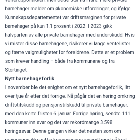
barnehager melder om økonomiske utfordringer, og ifølge
Kunnskapsdepartementet var driftsmarginen for private
barnehager på kun 1.1 prosent i 2022. I 2023 gikk
halvparten av alle private barnehager med underskudd. Hvis
vi mister disse barnehagene, risikerer vi lange ventelister
og færre valgmuligheter for foreldrene. Dette er et problem
som krever handling – både fra kommunene og fra
Stortinget.
Nytt barnehageforlik
I november ble det enighet om et nytt barnehageforlik, litt
over tjue år etter det forrige. Nå pågår det en høring omkring
driftstilskudd og pensjonstilskudd til private barnehager,
med den korte fristen 6. januar. Forrige høring, sendte 111
kommuner inn svar og det var rekordmange 3.598
høringssvar. Denne gangen virker det nesten som om
regjeringen ikke vil ha kommunenes innspill med så kort