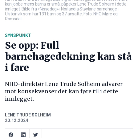
kan jobbe mens barna er små, påpeker Lene Trude Solheim i dette
innleget. Bilde fra «Nissedag» i Norlandia Støylane barnehage i
Ulsteinvik som har 131 barn og 37 ansatte. Foto: NHO Møre og
Romsdal
SYNSPUNKT
Se opp: Full
barnehagedekning kan stå
i fare
NHO-direktør Lene Trude Solheim advarer
mot konsekvenser det kan føre til i dette
innlegget.
LENE TRUDE SOLHEIM
20.12.2024