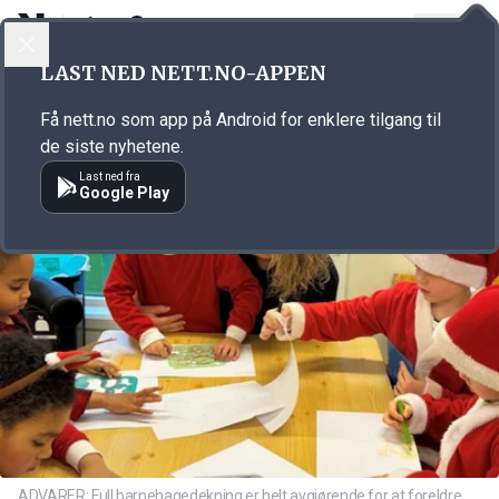
LOGG INN
MENY
Annonsørinnhold
LAST NED NETT.NO-APPEN
Link for annonse
Få nett.no som app på Android for enklere tilgang til
de siste nyhetene.
Last ned fra
Google Play
ADVARER: Full barnehagedekning er helt avgjørende for at foreldre