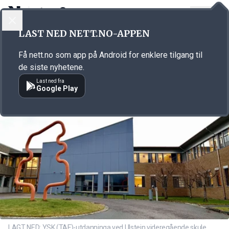
LOGG INN
MENY
Annonsørinnhold
LAST NED NETT.NO-APPEN
Link for annonse
Få nett.no som app på Android for enklere tilgang til
de siste nyhetene.
Last ned fra
Google Play
LAGT NED: YSK (TAF)-utdanninga ved Ulstein videregående skule