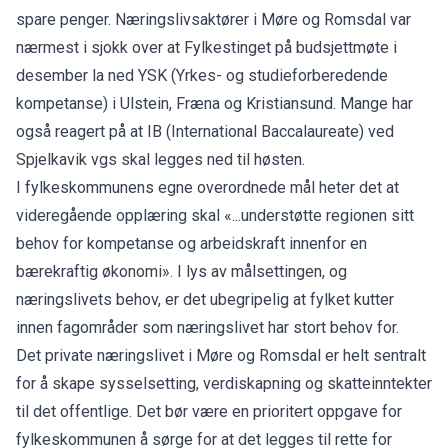
spare penger. Næringslivsaktører i Møre og Romsdal var
nærmest i sjokk over at Fylkestinget på budsjettmøte i
desember la ned YSK (Yrkes- og studieforberedende
kompetanse) i Ulstein, Fræna og Kristiansund. Mange har
også reagert på at IB (International Baccalaureate) ved
Spjelkavik vgs skal legges ned til høsten.
I fylkeskommunens egne overordnede mål heter det at
videregående opplæring skal «...understøtte regionen sitt
behov for kompetanse og arbeidskraft innenfor en
bærekraftig økonomi». I lys av målsettingen, og
næringslivets behov, er det ubegripelig at fylket kutter
innen fagområder som næringslivet har stort behov for.
Det private næringslivet i Møre og Romsdal er helt sentralt
for å skape sysselsetting, verdiskapning og skatteinntekter
til det offentlige. Det bør være en prioritert oppgave for
fylkeskommunen å sørge for at det legges til rette for