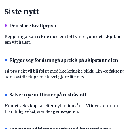
Siste nytt
Den store kraftprøva
Regjeringa kan rekne med ein tøff vinter, om det ikkje blir
ein våt haust.
Riggar seg for å unngå sprekk på skipstunnelen
Få prosjekt vil bli følgt med like kritiske blikk. Ein «x-faktor»
kan kystdirektøren likevel gjere lite med.
Satser nye millioner på restråstoff
Hentet vekstkapital etter nytt minusår. – Vi investerer for
framtidig vekst, sier Seagems-sjefen.