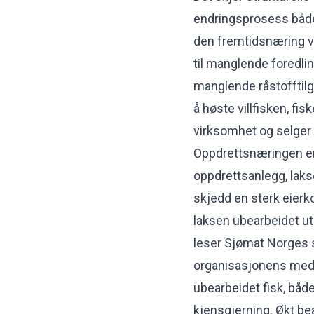
endringsprosess både på
den fremtidsnæring vi
til manglende foredlin
manglende råstofftilga
å høste villfisken, fisk
virksomhet og selger 
Oppdrettsnæringen er
oppdrettsanlegg, lakse
skjedd en sterk eierk
laksen ubearbeidet ut
leser Sjømat Norges 
organisasjonens med
ubearbeidet fisk, både 
kjensgjerning. Økt bea