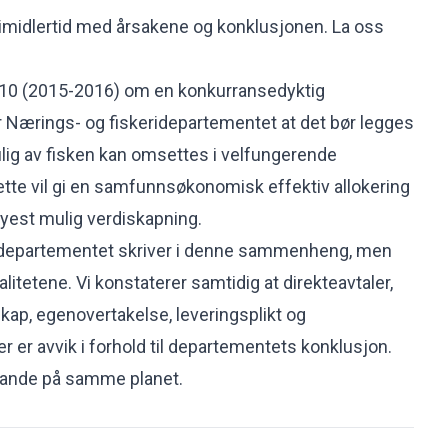
imidlertid med årsakene og konklusjonen. La oss
r 10 (2015-2016) om en konkurransedyktig
r Nærings- og fiskeridepartementet at det bør legges
mulig av fisken kan omsettes i velfungerende
tte vil gi en samfunnsøkonomisk effektiv allokering
yest mulig verdiskapning.
et departementet skriver i denne sammenheng, men
alitetene. Vi konstaterer samtidig at direkteavtaler,
skap, egenovertakelse, leveringsplikt og
r er avvik i forhold til departementets konklusjon.
lande på samme planet.