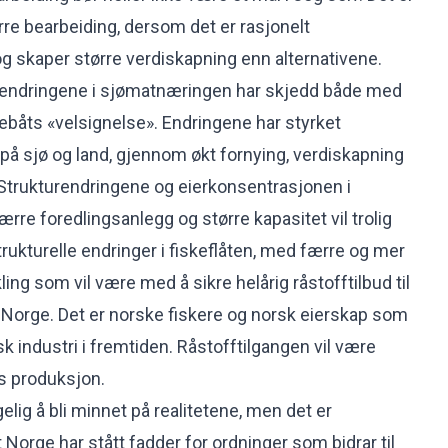
re bearbeiding, dersom det er rasjonelt
 skaper større verdiskapning enn alternativene.
le endringene i sjømatnæringen har skjedd både med
båts «velsignelse». Endringene har styrket
på sjø og land, gjennom økt fornying, verdiskapning
Strukturendringene og eierkonsentrasjonen i
rre foredlingsanlegg og større kapasitet vil trolig
trukturelle endringer i fiskeflåten, med færre og mer
ling som vil være med å sikre helårig råstofftilbud til
i Norge. Det er norske fiskere og norsk eierskap som
sk industri i fremtiden. Råstofftilgangen vil være
s produksjon.
lig å bli minnet på realitetene, men det er
 Norge har stått fadder for ordninger som bidrar til