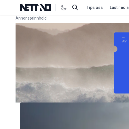
Tips oss
Last ned 
Annonsørinnhold
Link for annonse