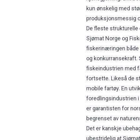
kun ønskelig med stør
produksjonsmessig og
De fleste strukturel
Sjømat Norge og Fiske
fiskerinæringen både 
og konkurransekraft. 
fiskeindustrien med fæ
fortsette. Likeså de s
mobile fartøy. En utvik
foredlingsindustrien 
er garantisten for nor
begrenset av naturen
Det er kanskje ubehage
ubestridelig at Sjømat