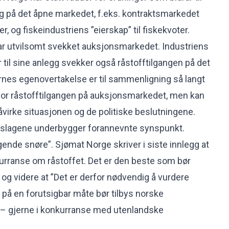
ng på det åpne markedet, f.eks. kontraktsmarkedet
r, og fiskeindustriens ”eierskap” til fiskekvoter.
r utvilsomt svekket auksjonsmarkedet. Industriens
 til sine anlegg svekker også råstofftilgangen på det
nes egenovertakelse er til sammenligning så langt
 for råstofftilgangen på auksjonsmarkedet, men kan
 påvirke situasjonen og de politiske beslutningene.
lgslagene underbygger forannevnte synspunkt.
gende snøre”. Sjømat Norge skriver i siste innlegg at
urranse om råstoffet. Det er den beste som bør
og videre at ”Det er derfor nødvendig å vurdere
 på en forutsigbar måte bør tilbys norske
r – gjerne i konkurranse med utenlandske