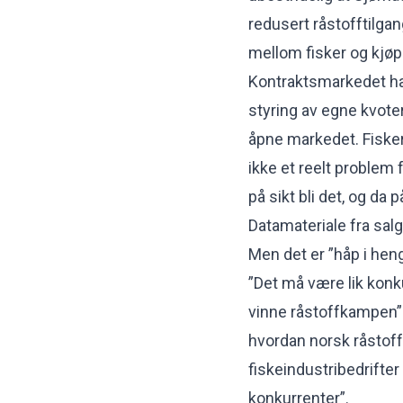
redusert råstofftilga
mellom fisker og kjøpe
Kontraktsmarkedet ha
styring av egne kvoter
åpne markedet. Fisker
ikke et reelt problem
på sikt bli det, og da
Datamateriale fra sa
Men det er ”håp i hen
”Det må være lik konk
vinne råstoffkampen” 
hvordan norsk råstoff
fiskeindustribedrifte
konkurrenter”.