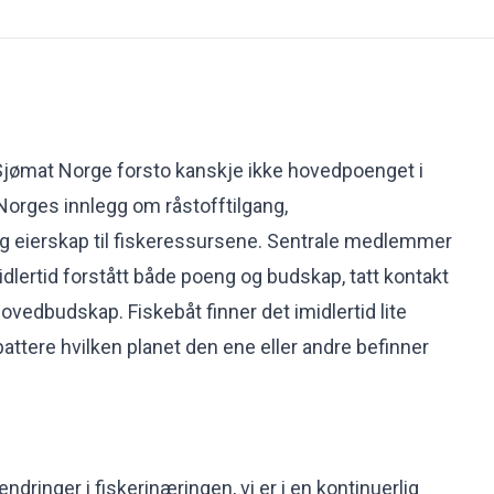
Sjømat Norge forsto kanskje ikke hovedpoenget i
t Norges innlegg om råstofftilgang,
eierskap til fiskeressursene. Sentrale medlemmer
idlertid forstått både poeng og budskap, tatt kontakt
ovedbudskap. Fiskebåt finner det imidlertid lite
ttere hvilken planet den ene eller andre befinner
endringer i fiskerinæringen, vi er i en kontinuerlig