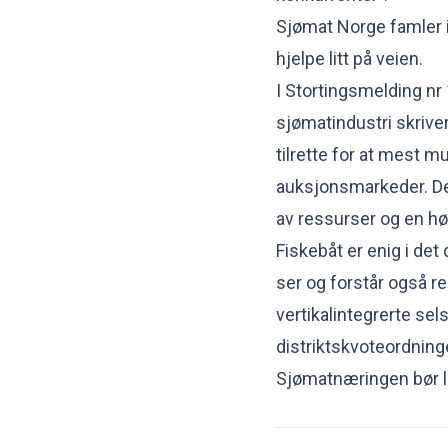
Sjømat Norge famler 
hjelpe litt på veien.
I Stortingsmelding n
sjømatindustri skrive
tilrette for at mest 
auksjonsmarkeder. De
av ressurser og en hø
Fiskebåt er enig i d
ser og forstår også re
vertikalintegrerte sel
distriktskvoteordninge
Sjømatnæringen bør 