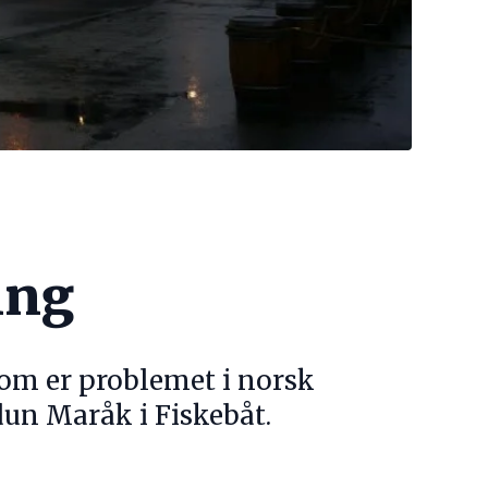
ing
t som er problemet i norsk
dun Maråk i Fiskebåt.