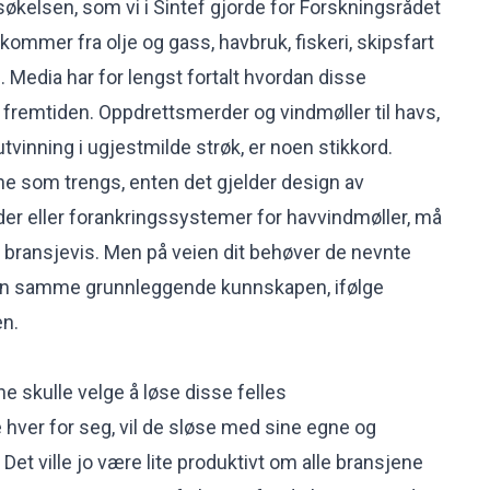
økelsen, som vi i Sintef gjorde for Forskningsrådet
ommer fra olje og gass, havbruk, fiskeri, skipsfart
 Media har for lengst fortalt hvordan disse
 fremtiden. Oppdrettsmerder og vindmøller til havs,
utvinning i ugjestmilde strøk, er noen stikkord.
e som trengs, enten det gjelder design av
er eller forankringssystemer for havvindmøller, må
 bransjevis. Men på veien dit behøver de nevnte
n samme grunnleggende kunnskapen, ifølge
en.
skulle velge å løse disse felles
ver for seg, vil de sløse med sine egne og
Det ville jo være lite produktivt om alle bransjene