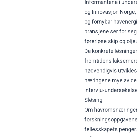
Informantene i unders
og Innovasjon Norge, k
og fornybar havenergi.
bransjene ser for seg
førerløse skip og olje
De konkrete løsningen
fremtidens laksemerd
nødvendigvis utvikles
næringene mye av de
intervju-undersøkels
Sløsing
Om havromsnæringene 
forskningsoppgavene h
fellesskapets penger. 