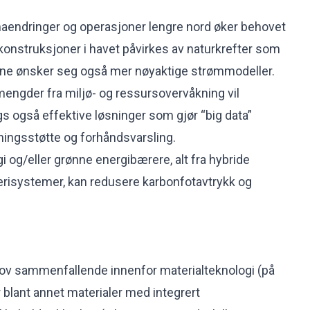
maendringer og operasjoner lengre nord øker behovet
konstruksjoner i havet påvirkes av naturkrefter som
rene ønsker seg også mer nøyaktige strømmodeller.
amengder fra miljø- og ressursovervåkning vil
s også effektive løsninger som gjør “big data”
tningsstøtte og forhåndsvarsling.
i og/eller grønne energibærere, alt fra hybride
tterisystemer, kan redusere karbonfotavtrykk og
hov sammenfallende innenfor materialteknologi (på
 blant annet materialer med integrert