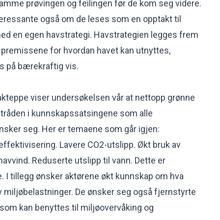
mme prøvingen og feilingen før de kom seg videre.
teressante også om de leses som en opptakt til
med en egen havstrategi. Havstrategien legges frem
ge premissene for hvordan havet kan utnyttes,
s på bærekraftig vis.
teppe viser undersøkelsen vår at nettopp grønne
 tråden i kunnskapssatsingene som alle
ker seg. Her er temaene som går igjen:
effektivisering. Lavere CO2-utslipp. Økt bruk av
avvind. Reduserte utslipp til vann. Dette er
. I tillegg ønsker aktørene økt kunnskap om hva
av miljøbelastninger. De ønsker seg også fjernstyrte
som kan benyttes til miljøovervåking og