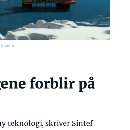
g Rambøll.
ene forblir på
ny teknologi, skriver Sintef