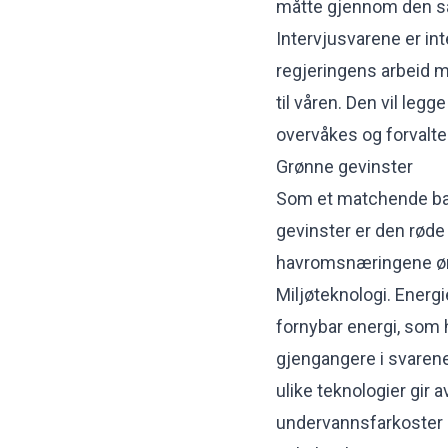
måtte gjennom den sa
Intervjusvarene er in
regjeringens arbeid 
til våren. Den vil leg
overvåkes og forvalte
Grønne gevinster
Som et matchende bak
gevinster er den røde
havromsnæringene øns
Miljøteknologi. Energi
fornybar energi, som h
gjengangere i svarene
ulike teknologier gir 
undervannsfarkoster 