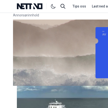
Tips oss
Last ned 
Annonsørinnhold
Link for annonse