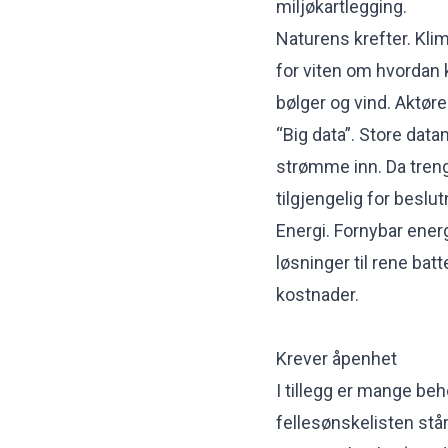
miljøkartlegging.
Naturens krefter. Kli
for viten om hvordan 
bølger og vind. Aktø
“Big data”. Store dat
strømme inn. Da treng
tilgjengelig for beslu
Energi. Fornybar energ
løsninger til rene ba
kostnader.
Krever åpenhet
I tillegg er mange be
fellesønskelisten står