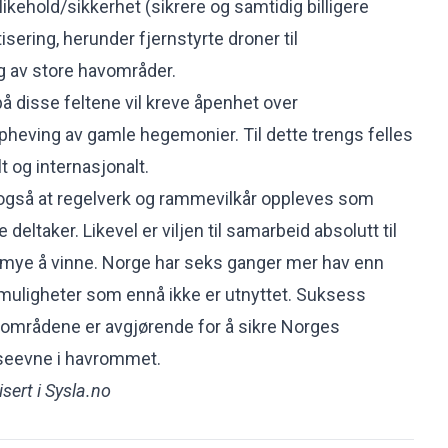
ikehold/sikkerhet (sikrere og samtidig billigere
sering, herunder fjernstyrte droner til
g av store havområder.
på disse feltene vil kreve åpenhet over
pheving av gamle hegemonier. Til dette trengs felles
t og internasjonalt.
også at regelverk og rammevilkår oppleves som
e deltaker. Likevel er viljen til samarbeid absolutt til
 mye å vinne. Norge har seks ganger mer hav enn
e muligheter som ennå ikke er utnyttet. Suksess
 områdene er avgjørende for å sikre Norges
seevne i havrommet.
isert i Sysla.no