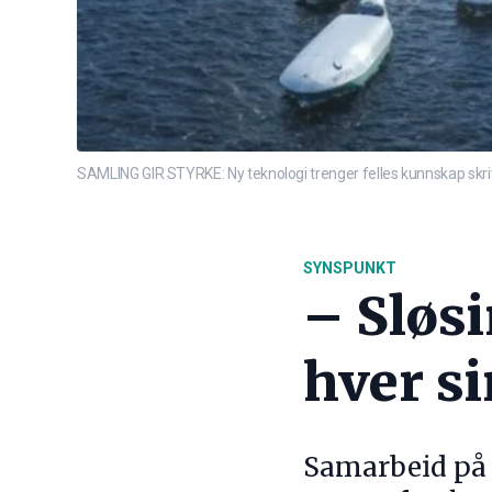
SAMLING GIR STYRKE: Ny teknologi trenger felles kunnskap skrive
SYNSPUNKT
– Sløs
hver si
Samarbeid på t