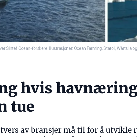
r Sintef Ocean-forskere. Illustrasjoner: Ocean Farming, Statoil, Wârtsilä o
ing hvis havnæring
n tue
vers av bransjer må til for å utvikle 