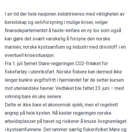
I en tid der hele nasjonen indoktrineres med viktigheten av
beredskap og selvforsyning i mulige kriser, velger
finansdepartementet å haste-innføre en ny lov som også
kan gjøre det svært vanskelig å forsyne den norske
marinen, norske kystsamfunn og industri med drivstoff i en
eventuell krisesituasjon.
Fra 1. juli fjernet Støre-regjeringen CO2-fritaket for
fiskefartøy i utenriksfart. Norske fiskere kan dermed ikke
lenger bunkre avgiftsfritt i hjemlandet før de setter kursen
mot utenlandske havner. Vedtaket ble fattet 23. juni – med
virkning bare én uke senere.
Dette er ikke bare et økonomisk sjokk, men et regelrett
angrep på hele kysten. Nå kaster regjeringen norske
arbeidsplasser på havet og risikerer å knuse livsgrunnlaget
i kystsamfunnene. Det rammer særlig fiskerifylket Møre og