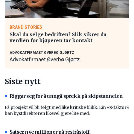
BRAND STORIES
Skal du selge bedriften? Slik sikrer du
verdien før kjøperen tar kontakt
ADVOKATFIRMAET ØVERBØ GJØRTZ
Advokatfirmaet Øverbø Gjørtz
Siste nytt
Riggar seg for å unngå sprekk på skipstunnelen
Få prosjekt vil bli følgt med like kritiske blikk. Ein «x-faktor»
kan kystdirektøren likevel gjere lite med.
Satser nye millioner på restråstoff