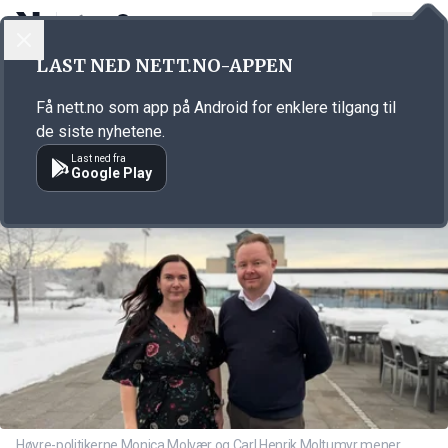
LOGG INN
MENY
Annonsørinnhold
LAST NED NETT.NO-APPEN
Link for annonse
Få nett.no som app på Android for enklere tilgang til
de siste nyhetene.
Last ned fra
Google Play
Høyre-politikerne Monica Molvær og Carl Henrik Moltumyr mener