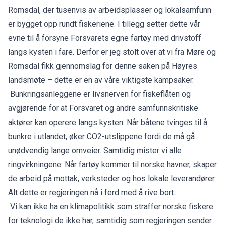
Romsdal, der tusenvis av arbeidsplasser og lokalsamfunn
er bygget opp rundt fiskeriene. I tillegg setter dette vår
evne til å forsyne Forsvarets egne fartøy med drivstoff
langs kysten i fare. Derfor er jeg stolt over at vi fra Møre og
Romsdal fikk gjennomslag for denne saken på Høyres
landsmøte – dette er en av våre viktigste kampsaker.
Bunkringsanleggene er livsnerven for fiskeflåten og
avgjørende for at Forsvaret og andre samfunnskritiske
aktører kan operere langs kysten. Når båtene tvinges til å
bunkre i utlandet, øker CO2-utslippene fordi de må gå
unødvendig lange omveier. Samtidig mister vi alle
ringvirkningene: Når fartøy kommer til norske havner, skaper
de arbeid på mottak, verksteder og hos lokale leverandører.
Alt dette er regjeringen nå i ferd med å rive bort.
Vi kan ikke ha en klimapolitikk som straffer norske fiskere
for teknologi de ikke har, samtidig som regjeringen sender