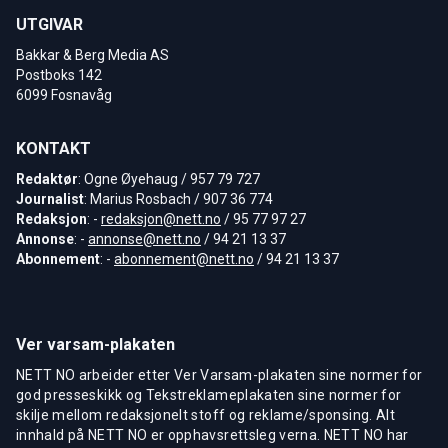
UTGIVAR
Bakkar & Berg Media AS
Postboks 142
6099 Fosnavåg
KONTAKT
Redaktør
: Ogne Øyehaug / 957 79 727
Journalist
: Marius Rosbach / 907 36 774
Redaksjon
: -
redaksjon@nett.no
/ 95 77 97 27
Annonse
: -
annonse@nett.no
/ 94 21 13 37
Abonnement
: -
abonnement@nett.no
/ 94 21 13 37
Ver varsam-plakaten
NETT NO arbeider etter Ver Varsam-plakaten sine normer for
god presseskikk og Tekstreklameplakaten sine normer for
skilje mellom redaksjonelt stoff og reklame/sponsing. Alt
innhald på NETT NO er opphavsrettsleg verna. NETT NO har