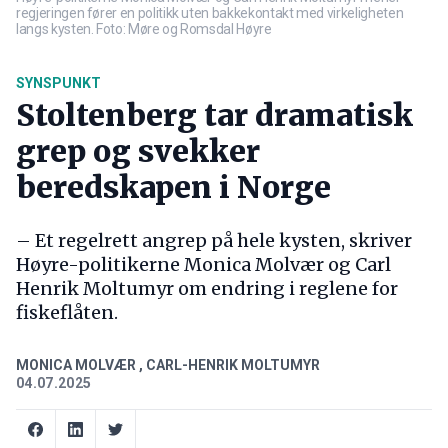
regjeringen fører en politikk uten bakkekontakt med virkeligheten
langs kysten. Foto: Møre og Romsdal Høyre
SYNSPUNKT
Stoltenberg tar dramatisk
grep og svekker
beredskapen i Norge
– Et regelrett angrep på hele kysten, skriver
Høyre-politikerne Monica Molvær og Carl
Henrik Moltumyr om endring i reglene for
fiskeflåten.
MONICA MOLVÆR
,
CARL-HENRIK MOLTUMYR
04.07.2025