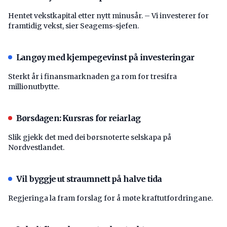
Hentet vekstkapital etter nytt minusår. – Vi investerer for
framtidig vekst, sier Seagems-sjefen.
Langøy med kjempegevinst på investeringar
Sterkt år i finansmarknaden ga rom for tresifra
millionutbytte.
Børsdagen: Kursras for reiarlag
Slik gjekk det med dei børsnoterte selskapa på
Nordvestlandet.
Vil byggje ut straumnett på halve tida
Regjeringa la fram forslag for å møte kraftutfordringane.