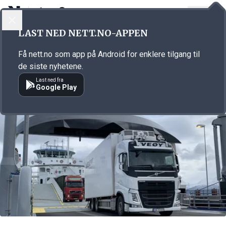
LOGG INN
MENY
Annonsørinnhold
LAST NED NETT.NO-APPEN
Link for annonse
Få nett.no som app på Android for enklere tilgang til
de siste nyhetene.
Last ned fra
Google Play