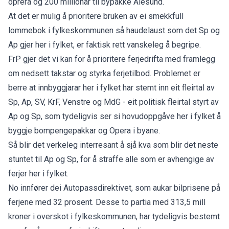
oprera og 200 millionar til bypakke Ålesund.
At det er mulig å prioritere bruken av ei smekkfull
lommebok i fylkeskommunen så haudelaust som det Sp og
Ap gjer her i fylket, er faktisk rett vanskeleg å begripe.
FrP gjer det vi kan for å prioritere ferjedrifta med framlegg
om nedsett takstar og styrka ferjetilbod. Problemet er
berre at innbyggjarar her i fylket har stemt inn eit fleirtal av
Sp, Ap, SV, KrF, Venstre og MdG - eit politisk fleirtal styrt av
Ap og Sp, som tydeligvis ser si hovudoppgåve her i fylket å
byggje bompengepakkar og Opera i byane.
Så blir det verkeleg interresant å sjå kva som blir det neste
stuntet til Ap og Sp, for å straffe alle som er avhengige av
ferjer her i fylket.
No innfører dei Autopassdirektivet, som aukar bilprisene på
ferjene med 32 prosent. Desse to partia med 313,5 mill
kroner i overskot i fylkeskommunen, har tydeligvis bestemt