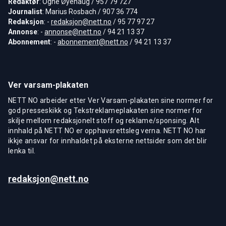
Redaktør
: Ogne Øyehaug / 957 79 727
Journalist
: Marius Rosbach / 907 36 774
Redaksjon
: -
redaksjon@nett.no
/ 95 77 97 27
Annonse
: -
annonse@nett.no
/ 94 21 13 37
Abonnement
: -
abonnement@nett.no
/ 94 21 13 37
Ver varsam-plakaten
NETT NO arbeider etter Ver Varsam-plakaten sine normer for
god presseskikk og Tekstreklameplakaten sine normer for
skilje mellom redaksjonelt stoff og reklame/sponsing. Alt
innhald på NETT NO er opphavsrettsleg verna. NETT NO har
ikkje ansvar for innhaldet på eksterne nettsider som det blir
lenka til.
redaksjon@nett.no