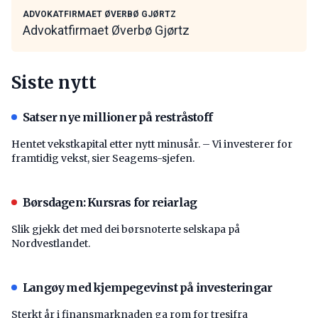
ADVOKATFIRMAET ØVERBØ GJØRTZ
Advokatfirmaet Øverbø Gjørtz
Siste nytt
Satser nye millioner på restråstoff
Hentet vekstkapital etter nytt minusår. – Vi investerer for
framtidig vekst, sier Seagems-sjefen.
Børsdagen: Kursras for reiarlag
Slik gjekk det med dei børsnoterte selskapa på
Nordvestlandet.
Langøy med kjempegevinst på investeringar
Sterkt år i finansmarknaden ga rom for tresifra