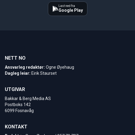
Last ned fra
Google Play
NETT NO
Ansvarleg redaktør:
Ogne Øyehaug
Dagleg leiar:
Eirik Staurset
UTGIVAR
Bakkar & Berg Media AS
Postboks 142
6099 Fosnavåg
KONTAKT