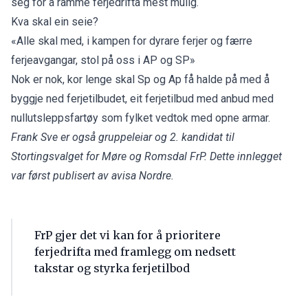
seg for å ramme ferjedrifta mest mulig.
Kva skal ein seie?
«Alle skal med, i kampen for dyrare ferjer og færre
ferjeavgangar, stol på oss i AP og SP»
Nok er nok, kor lenge skal Sp og Ap få halde på med å
byggje ned ferjetilbudet, eit ferjetilbud med anbud med
nullutsleppsfartøy som fylket vedtok med opne armar.
Frank Sve er også gruppeleiar og 2. kandidat til
Stortingsvalget for Møre og Romsdal FrP. Dette innlegget
var først publisert av avisa Nordre.
FrP gjer det vi kan for å prioritere
ferjedrifta med framlegg om nedsett
takstar og styrka ferjetilbod