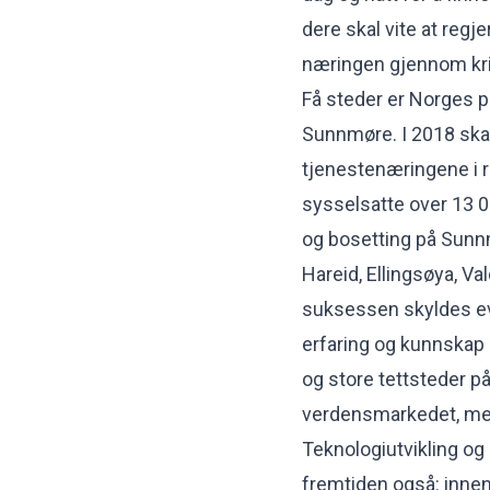
dere skal vite at regje
næringen gjennom kris
Få steder er Norges 
Sunnmøre. I 2018 skapt
tjenestenæringene i re
sysselsatte over 13 0
og bosetting på Sunnmø
Hareid, Ellingsøya, 
suksessen skyldes evn
erfaring og kunnskap
og store tettsteder 
verdensmarkedet, men
Teknologiutvikling og e
fremtiden også: innenf