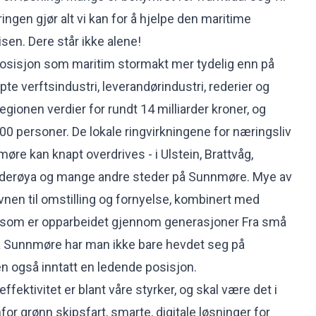
ringen gjør alt vi kan for å hjelpe den maritime
en. Dere står ikke alene!
posisjon som maritim stormakt mer tydelig enn på
e verftsindustri, leverandørindustri, rederier og
gionen verdier for rundt 14 milliarder kroner, og
00 personer. De lokale ringvirkningene for næringsliv
re kan knapt overdrives - i Ulstein, Brattvåg,
Valderøya og mange andre steder på Sunnmøre. Mye av
en til omstilling og fornyelse, kombinert med
 som er opparbeidet gjennom generasjoner Fra små
på Sunnmøre har man ikke bare hevdet seg på
 også inntatt en ledende posisjon.
ffektivitet er blant våre styrker, og skal være det i
or grønn skipsfart, smarte, digitale løsninger for