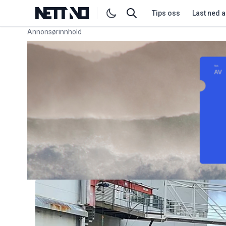
Tips oss
Last ned 
Annonsørinnhold
Link for annonse