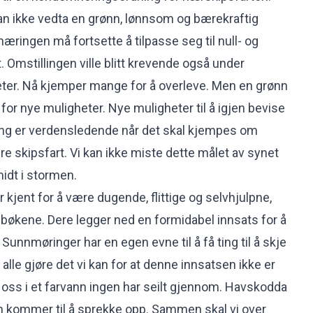
 ikke vedta en grønn, lønnsom og bærekraftig
æringen må fortsette å tilpasse seg til null- og
 Omstillingen ville blitt krevende også under
er. Nå kjemper mange for å overleve. Men en grønn
for nye muligheter. Nye muligheter til å igjen bevise
ing er verdensledende når det skal kjempes om
re skipsfart. Vi kan ikke miste dette målet av synet
 midt i stormen.
kjent for å være dugende, flittige og selvhjulpne,
bøkene. Dere legger ned en formidabel innsats for å
Sunnmøringer har en egen evne til å få ting til å skje
 alle gjøre det vi kan for at denne innsatsen ikke er
r oss i et farvann ingen har seilt gjennom. Havskodda
den kommer til å sprekke opp. Sammen skal vi over