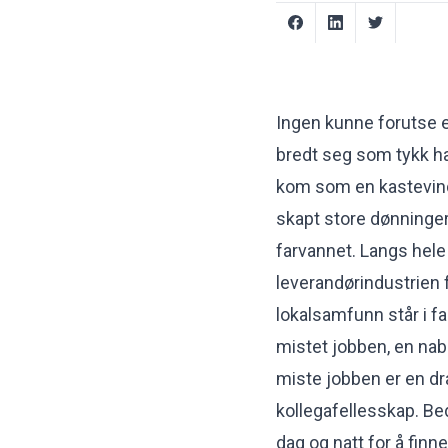
Ingen kunne forutse
bredt seg som tykk ha
kom som en kastevind 
skapt store dønninger.
farvannet. Langs hele
leverandørindustrien 
lokalsamfunn står i fa
mistet jobben, en nabo
miste jobben er en dr
kollegafellesskap. Bed
dag og natt for å finn