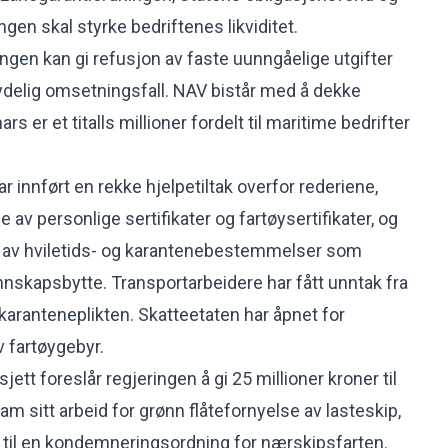
n skal styrke bedriftenes likviditet.
en kan gi refusjon av faste uunngåelige utgifter
ydelig omsetningsfall. NAV bistår med å dekke
rs er et titalls millioner fordelt til maritime bedrifter
ar innført en rekke hjelpetiltak overfor rederiene,
e av personlige sertifikater og fartøysertifikater, og
ng av hviletids- og karantenebestemmelser som
annskapsbytte. Transportarbeidere har fått unntak fra
 karanteneplikten. Skatteetaten har åpnet for
v fartøygebyr.
jett foreslår regjeringen å gi 25 millioner kroner til
m sitt arbeid for grønn flåtefornyelse av lasteskip,
r til en kondemneringsordning for nærskipsfarten.