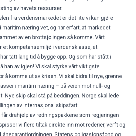
sting av havets ressurser.
len fra verdensmarkedet er det lite vi kan gjøre
 maritim næring vet, og har erfart, at markedet
 rammet av en brottsjø ingen så komme. Vårt
r et kompetansemiljø i verdensklasse, et
r tatt lang tid å bygge opp. Og som har stått i
å han av igjen! Vi skal styrke vårt viktigste
r å komme ut av krisen. Vi skal bidra til nye, grønne
sser i maritim næring – på veien mot null- og
. Nye skip skal stå på beddingen. Norge skal lede
lingen av internasjonal skipsfart.
 får drahjelp av redningspakkene som regjeringen
 spisser vi flere tiltak direkte inn mot rederier, verft og
 Lånegarantiordningen, Statens obligasjonsfond og