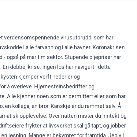
 et verdensomspennende virusutbrudd, som har
vskodde i alle farvann og i alle havner. Koronakrisen
- også på maritim sektor. Stupende oljepriser har
 En dobbel krise. Ingen los har navigert i dette
 kysten kjemper verft, rederier og
for å overleve. Hjørnesteinsbedrifter og
re. Alle kjenner noen som er permittert eller som har
, en kollega, en bror. Kanskje er du rammet selv. Å
amatisk opplevelse. Over natten mister du inntekt og
riftseiere frykter at livsverket skal gå tapt, og jobber
e en løsning. Mange er bekymret for framtida. Jeg vil