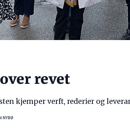
 over revet
ten kjemper verft, rederier og levera
N NYBØ