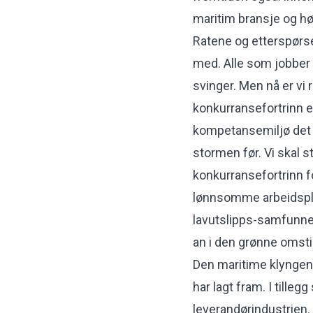
maritim bransje og hø
Ratene og etterspørse
med. Alle som jobber i
svinger. Men nå er vi
konkurransefortrinn e
kompetansemiljø det ha
stormen før. Vi skal st
konkurransefortrinn fo
lønnsomme arbeidspla
lavutslipps-samfunnet
an i den grønne omstil
Den maritime klyngen
har lagt fram. I tillegg
leverandørindustrien.