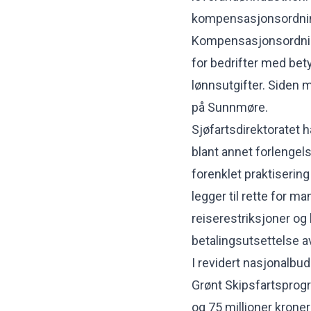
kompensasjonsordninge
Kompensasjonsordning
for bedrifter med bet
lønnsutgifter. Siden ma
på Sunnmøre.
Sjøfartsdirektoratet h
blant annet forlengels
forenklet praktiseri
legger til rette for m
reiserestriksjoner og
betalingsutsettelse a
I revidert nasjonalbuds
Grønt Skipsfartsprogra
og 75 millioner krone