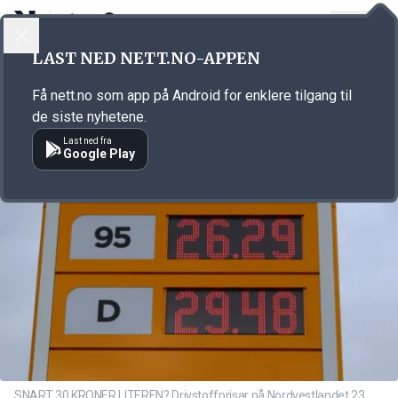
LOGG INN
MENY
Annonsørinnhold
LAST NED NETT.NO-APPEN
Link for annonse
Få nett.no som app på Android for enklere tilgang til
de siste nyhetene.
Last ned fra
Google Play
SNART 30 KRONER LITEREN? Drivstoffprisar på Nordvestlandet 23.