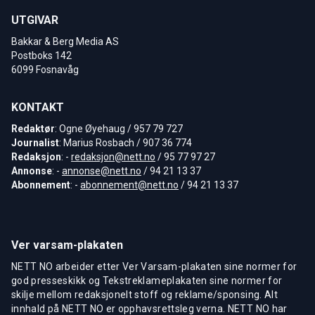
UTGIVAR
Bakkar & Berg Media AS
Postboks 142
6099 Fosnavåg
KONTAKT
Redaktør
: Ogne Øyehaug / 957 79 727
Journalist
: Marius Rosbach / 907 36 774
Redaksjon
: -
redaksjon@nett.no
/ 95 77 97 27
Annonse
: -
annonse@nett.no
/ 94 21 13 37
Abonnement
: -
abonnement@nett.no
/ 94 21 13 37
Ver varsam-plakaten
NETT NO arbeider etter Ver Varsam-plakaten sine normer for
god presseskikk og Tekstreklameplakaten sine normer for
skilje mellom redaksjonelt stoff og reklame/sponsing. Alt
innhald på NETT NO er opphavsrettsleg verna. NETT NO har