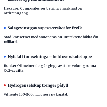
Hexagon Composites ser betring i marknad og
ordreinngang.
Salsgevinst gav superoverskot for Ervik
Stad-konsernet med snuoperasjon. Inntektene bikka éin
milliard.
Nytt fall i omsetninga – held overskotet oppe
Bunker Oil meiner dei går glepp av store volum grunna
Co2-avgifta.
Hydrogenselskap trenger påfyll
Vil hente 150-200 millioner i ny kapital.