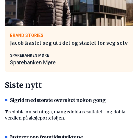
BRAND STORIES
Jacob kastet seg ut i det og startet for seg selv
SPAREBANKEN MØRE
Sparebanken Møre
Siste nytt
Sigrid med største overskot nokon gong
Tredobla omsetninga, mangedobla resultatet - og dobla
verdien på aksjeporteføljen.
Justerer opp framtidsutsiktene