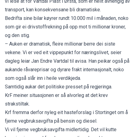
vi lese at for Vartdal Plast i Ørsta, som er heilt avhengig av
transport, kan konsekvensane bli dramatiske.
Bedrifta sine bilar køyrer rundt 10.000 mil i månaden, noko
som gir ei drivstoffrekning på opp mot ti millionar kroner,
og den stig.
– Auken er dramatisk, fleire millionar berre dei siste
vekene. Vi er ved eit vippepunkt for næringslivet, seier
dagleg leiar Jan Endre Vartdal til avisa. Han peikar også på
aukande råvareprisar og dyrare frakt internasjonalt, noko
som også slår inn i heile verdikjeda.
Samtidig aukar det politiske presset på regjeringa.
KrF meiner situasjonen er så alvorleg at det krev
strakstiltak.
Krf fremma derfor nyleg eit hasteforslag i Stortinget om å
fjerne vegbruksavgifta på bensin og diesel.
Vi vil fjerne vegbruksavgifta midlertidig. Det vil kutte