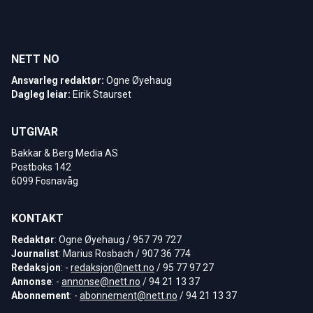
NETT NO
Ansvarleg redaktør:
Ogne Øyehaug
Dagleg leiar:
Eirik Staurset
UTGIVAR
Bakkar & Berg Media AS
Postboks 142
6099 Fosnavåg
KONTAKT
Redaktør
: Ogne Øyehaug / 957 79 727
Journalist
: Marius Rosbach / 907 36 774
Redaksjon
: -
redaksjon@nett.no
/ 95 77 97 27
Annonse
: -
annonse@nett.no
/ 94 21 13 37
Abonnement
: -
abonnement@nett.no
/ 94 21 13 37