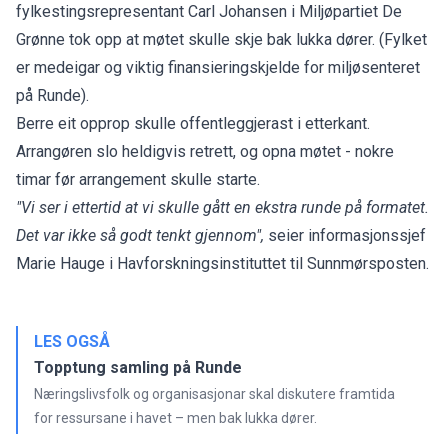
fylkestingsrepresentant Carl Johansen i Miljøpartiet De
Grønne tok opp at møtet skulle skje bak lukka dører. (Fylket
er medeigar og viktig finansieringskjelde for miljøsenteret
på Runde).
Berre eit opprop skulle offentleggjerast i etterkant.
Arrangøren slo heldigvis retrett, og opna møtet - nokre
timar før arrangement skulle starte.
"Vi ser i ettertid at vi skulle gått en ekstra runde på formatet.
Det var ikke så godt tenkt gjennom",
seier informasjonssjef
Marie Hauge i Havforskningsinstituttet
til Sunnmørsposten.
LES OGSÅ
Topptung samling på Runde
Næringslivsfolk og organisasjonar skal diskutere framtida
for ressursane i havet – men bak lukka dører.