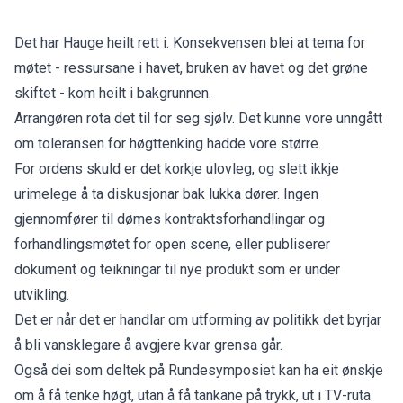
Det har Hauge heilt rett i. Konsekvensen blei at tema for
møtet - ressursane i havet, bruken av havet og det grøne
skiftet - kom heilt i bakgrunnen.
Arrangøren rota det til for seg sjølv. Det kunne vore unngått
om toleransen for høgttenking hadde vore større.
For ordens skuld er det korkje ulovleg, og slett ikkje
urimelege å ta diskusjonar bak lukka dører. Ingen
gjennomfører til dømes kontraktsforhandlingar og
forhandlingsmøtet for open scene, eller publiserer
dokument og teikningar til nye produkt som er under
utvikling.
Det er når det er handlar om utforming av politikk det byrjar
å bli vansklegare å avgjere kvar grensa går.
Også dei som deltek på Rundesymposiet kan ha eit ønskje
om å få tenke høgt, utan å få tankane på trykk, ut i TV-ruta