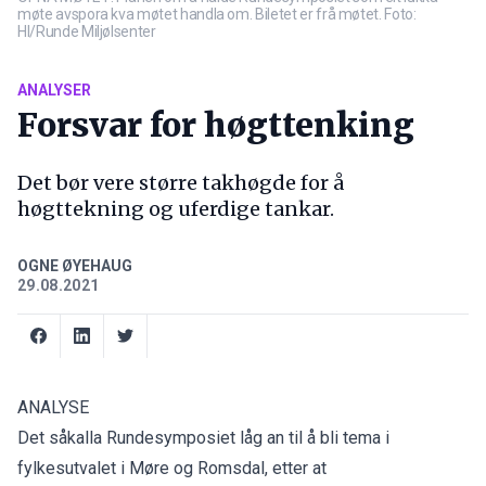
møte avspora kva møtet handla om. Biletet er frå møtet. Foto:
HI/Runde Miljølsenter
ANALYSER
Forsvar for høgttenking
Det bør vere større takhøgde for å
høgttekning og uferdige tankar.
OGNE ØYEHAUG
29.08.2021
ANALYSE
Det såkalla Rundesymposiet låg an til å bli tema i
fylkesutvalet i Møre og Romsdal, etter at