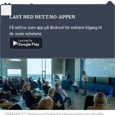
LOGG INN
MENY
Annonsørinnhold
LAST NED NETT.NO-APPEN
Link for annonse
Få nett.no som app på Android for enklere tilgang til
de siste nyhetene.
Last ned fra
Google Play
OPNA MØTET: Planen om å halde Rundesymposiet som eit lukka