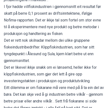
I fjor hadde villfiskindustrien i gjennomsnitt eit resultat før
skatt på berre 0,1 prosent av driftsinntektene, ifølgje
Nofima-rapporten. Det er ikkje tal som fortel om stor evne
til å eksperimentere med nye produkt og betre metodar i
produksjon og handtering av fisken.
Det er rett nok skilnadar mellom dei ulike gruppene
fiskeindustribedrifter. Klippfiskindustrien, som har sitt
tyngdepunkt i Ålesund og Sula, kjem klart betre ut enn
gjennomsnittet.
Det er likevel ikkje snakk om ei lønsemd, heller ikke for
klippfiskindustrien, som gjer det lett å gire opp
investeringstakten i produksjon og produktutvikling.
Eitt dilemma er om fiskarane må vere med på å ta ein del av
børa. Det kan skje ved å gi industrien betre vilkår - gjennom
betre prisar eller andre vilkår. . Sett frå fiskarane si side
betyr det lågare inntekt - i alle fall på kort sikt. Det er