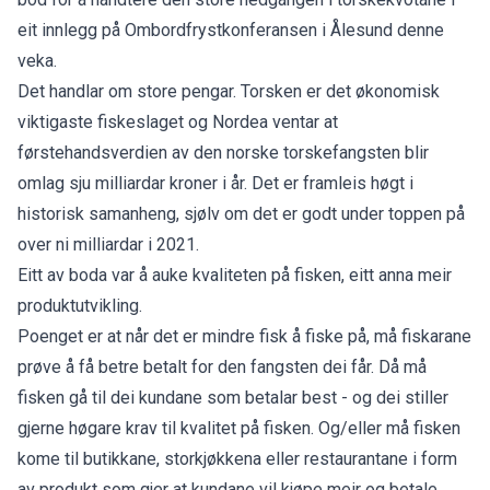
eit innlegg på Ombordfrystkonferansen i Ålesund denne
veka.
Det handlar om store pengar. Torsken er det økonomisk
viktigaste fiskeslaget og Nordea ventar at
førstehandsverdien av den norske torskefangsten blir
omlag sju milliardar kroner i år. Det er framleis høgt i
historisk samanheng, sjølv om det er godt under toppen på
over ni milliardar i 2021.
Eitt av boda var å auke kvaliteten på fisken, eitt anna meir
produktutvikling.
Poenget er at når det er mindre fisk å fiske på, må fiskarane
prøve å få betre betalt for den fangsten dei får. Då må
fisken gå til dei kundane som betalar best - og dei stiller
gjerne høgare krav til kvalitet på fisken. Og/eller må fisken
kome til butikkane, storkjøkkena eller restaurantane i form
av produkt som gjer at kundane vil kjøpe meir og betale