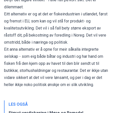
dilemmaet.
Eitt alternativ er og at det er fiskeindustrien i utlandet, først
og fremst i EU, som kan og vil stå for produkt- og
kvalitetsutvikling. Det vil i så fall bety større eksport av
råstoff dit, på bekostning av foredling i Noreg. Det vil vere
omstridd, både i næringa og politisk.
Eit anna alternativ er å opne for meir såkalla integrerte
selskap - som eig både båtar og industri og har hand om
fisken frå den kjem opp av havet til den blir sendt ut til
butikkar, storhushaldningar og restaurantar. Det er ikkje utan
vidare sikkert at det vil vere lønsamt, og per i dag er det
heller ikkje noko politisk ønskje om ei slik utvikling.
LES OGSÅ
Størst verdiskaping i Møre og Romsdal