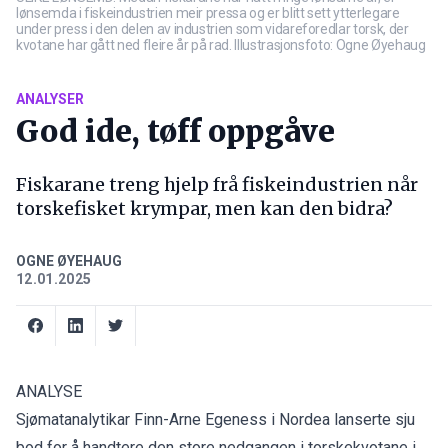
lønsemda i fiskeindustrien meir pressa og er blitt sett ytterlegare
under press i den delen av industrien som vidareforedlar torsk, der
kvotane har gått ned fleire år på rad. Illustrasjonsfoto: Ogne Øyehaug
ANALYSER
God ide, tøff oppgåve
Fiskarane treng hjelp frå fiskeindustrien når
torskefisket krympar, men kan den bidra?
OGNE ØYEHAUG
12.01.2025
ANALYSE
Sjømatanalytikar Finn-Arne Egeness i Nordea lanserte
sju
bod for å handtere den store nedgangen i torskekvotane
i