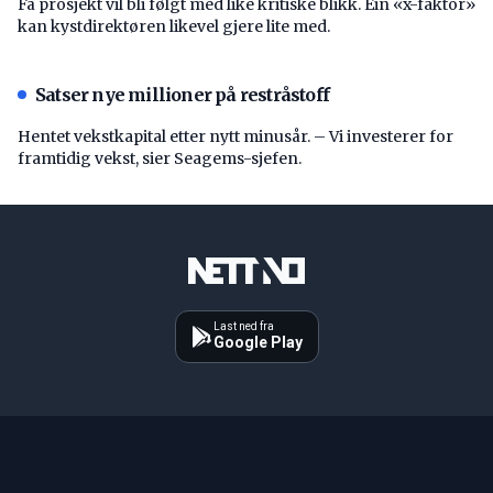
Få prosjekt vil bli følgt med like kritiske blikk. Ein «x-faktor»
kan kystdirektøren likevel gjere lite med.
Satser nye millioner på restråstoff
Hentet vekstkapital etter nytt minusår. – Vi investerer for
framtidig vekst, sier Seagems-sjefen.
Last ned fra
Google Play