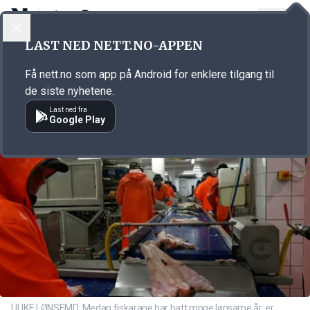
LOGG INN
MENY
Annonsørinnhold
LAST NED NETT.NO-APPEN
Link for annonse
Få nett.no som app på Android for enklere tilgang til
de siste nyhetene.
Last ned fra
Google Play
ULIKE LØNSEMD: Medan fiskarane har hatt mnge lønsame år, er