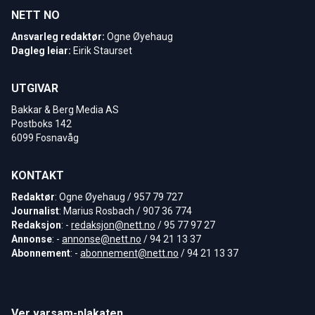
NETT NO
Ansvarleg redaktør:
Ogne Øyehaug
Dagleg leiar:
Eirik Staurset
UTGIVAR
Bakkar & Berg Media AS
Postboks 142
6099 Fosnavåg
KONTAKT
Redaktør
: Ogne Øyehaug / 957 79 727
Journalist
: Marius Rosbach / 907 36 774
Redaksjon
: -
redaksjon@nett.no
/ 95 77 97 27
Annonse
: -
annonse@nett.no
/ 94 21 13 37
Abonnement
: -
abonnement@nett.no
/ 94 21 13 37
Ver varsam-plakaten