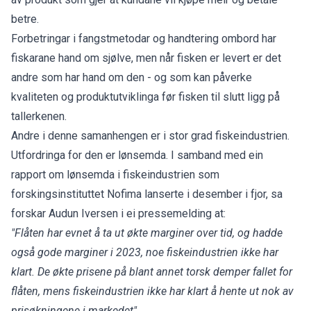
betre.
Forbetringar i fangstmetodar og handtering ombord har
fiskarane hand om sjølve, men når fisken er levert er det
andre som har hand om den - og som kan påverke
kvaliteten og produktutviklinga før fisken til slutt ligg på
tallerkenen.
Andre i denne samanhengen er i stor grad fiskeindustrien.
Utfordringa for den er lønsemda. I samband med
ein
rapport om lønsemda i fiskeindustrien
som
forskingsinstituttet Nofima lanserte i desember i fjor, sa
forskar Audun Iversen
i ei pressemelding
at:
"Flåten har evnet å ta ut økte marginer over tid, og hadde
også gode marginer i 2023, noe fiskeindustrien ikke har
klart. De økte prisene på blant annet torsk demper fallet for
flåten, mens fiskeindustrien ikke har klart å hente ut nok av
prisøkningene i markedet".