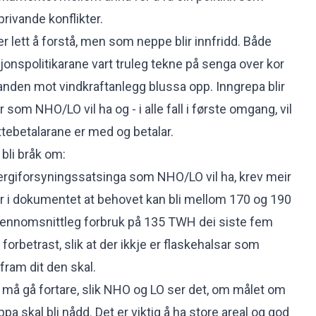
privande konflikter.
r lett å forstå, men som neppe blir innfridd. Både
jonspolitikarane vart truleg tekne på senga over kor
anden mot vindkraftanlegg blussa opp. Inngrepa blir
ir som NHO/LO vil ha og - i alle fall i første omgang, vil
ttebetalarane er med og betalar.
 bli bråk om:
nergiforsyningssatsinga som NHO/LO vil ha, krev meir
 i dokumentet at behovet kan bli mellom 170 og 190
gjennomsnittleg forbruk på 135 TWH dei siste fem
 forbetrast, slik at der ikkje er flaskehalsar som
 fram dit den skal.
r må gå fortare, slik NHO og LO ser det, om målet om
pa skal bli nådd. Det er viktig å ha store areal og god