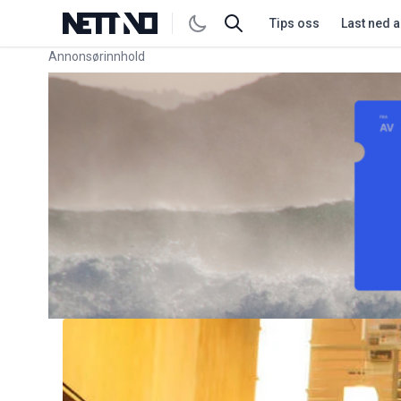
Tips oss
Last ned 
Annonsørinnhold
Link for annonse