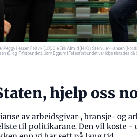
Peggy Hessen Følsvik (LO), Ole Erik Almlid (NHO), Stein Lier-Hansen (Norsk 
n (El og IT-forbundet). Jørn Eggum i Fellesforbundet var ikkje tilstades då bi
taten, hjelp oss no
ianse av arbeidsgivar-, bransje- og a
liste til politikarane. Den vil koste - 
ken enn vi har sett på lang tid.