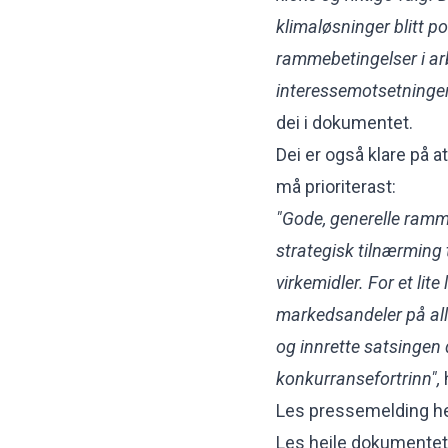
klimaløsninger blitt p
rammebetingelser i ar
interessemotsetninger
dei i dokumentet.
Dei er også klare på at
må prioriterast:
"Gode, generelle ramme
strategisk tilnærming t
virkemidler. For et lit
markedsandeler på alle
og innrette satsingen 
konkurransefortrinn",
Les pressemelding h
Les heile dokumentet