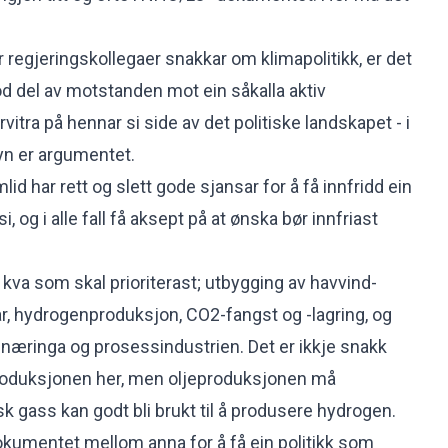
 regjeringskollegaer snakkar om klimapolitikk, er det
 god del av motstanden mot ein såkalla aktiv
vitra på hennar si side av det politiske landskapet - i
yn er argumentet.
id har rett og slett gode sjansar for å få innfridd ein
i, og i alle fall få aksept på at ønska bør innfriast
 kva som skal prioriterast; utbygging av havvind-
kar, hydrogenproduksjon, CO2-fangst og -lagring, og
jenæringa og prosessindustrien. Det er ikkje snakk
roduksjonen her, men oljeproduksjonen må
rsk gass kan godt bli brukt til å produsere hydrogen.
kumentet mellom anna for å få ein politikk som