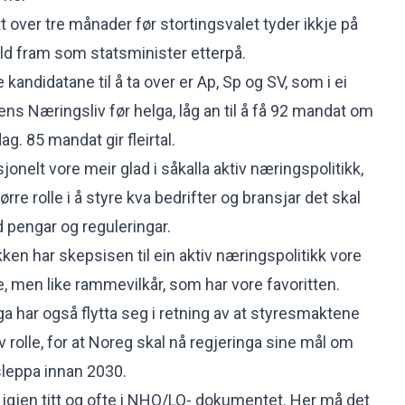
 over tre månader før stortingsvalet tyder ikkje på
eld fram som statsminister etterpå.
andidatane til å ta over er Ap, Sp og SV, som i ei
ns Næringsliv før helga, låg an til å få 92 mandat om
dag. 85 mandat gir fleirtal.
jonelt vore meir glad i såkalla aktiv næringspolitikk,
ørre rolle i å styre kva bedrifter og bransjar det skal
 pengar og reguleringar.
kken har skepsisen til ein aktiv næringspolitikk vore
e, men like rammevilkår, som har vore favoritten.
a har også flytta seg i retning av at styresmaktene
iv rolle, for at Noreg skal nå regjeringa sine mål om
sleppa innan 2030.
gjen titt og ofte i NHO/LO- dokumentet. Her må det