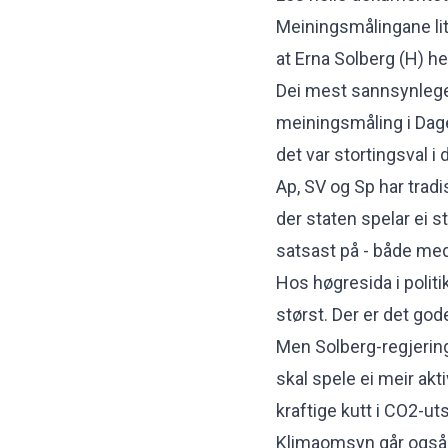
Meiningsmålingane litt
at Erna Solberg (H) h
Dei mest sannsynlege k
meiningsmåling i Dage
det var stortingsval i 
Ap, SV og Sp har tradis
der staten spelar ei st
satsast på - både med
Hos høgresida i politi
størst. Der er det god
Men Solberg-regjering
skal spele ei meir akt
kraftige kutt i CO2-ut
Klimaomsyn går også i