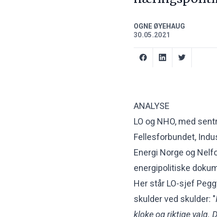
OGNE ØYEHAUG
30.05.2021
ANALYSE
LO og NHO, med sentr
Fellesforbundet, Indust
Energi Norge og Nelfo,
energipolitiske doku
Her står LO-sjef Pegg
skulder ved skulder: "
kloke og riktige valg.