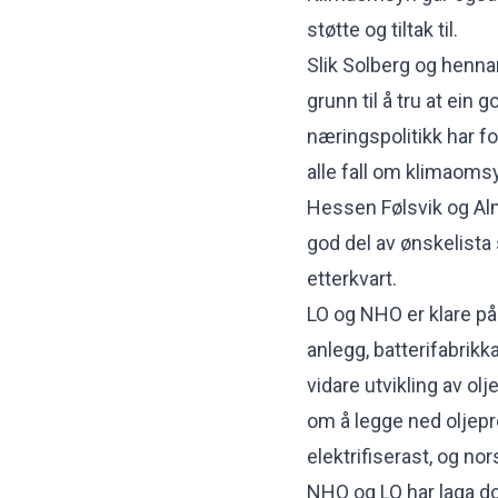
støtte og tiltak til.
Slik Solberg og hennar
grunn til å tru at ein
næringspolitikk har for
alle fall om klimaoms
Hessen Følsvik og Alml
god del av ønskelista s
etterkvart.
LO og NHO er klare på
anlegg, batterifabrik
vidare utvikling av ol
om å legge ned oljep
elektrifiserast, og no
NHO og LO har laga do