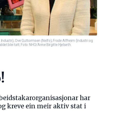
Industri), Ove Guttormsen (Nelfo), Frode Alfheim (Industri og
ldet blei tatt. Foto: NHO/Anne Birgitte Hjelseth.
!
rbeidstakarorganisasjonar har
og kreve ein meir aktiv stat i