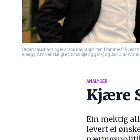
Organisasjonane og leiarane bak rapporten. Framme frå venstre: 
energi), Anniken Hauglie (Norsk olje og gass) og Jan Olav Anderse
ANALYSER
Kjære S
Ein mektig all
levert ei ønske
næringspolitik