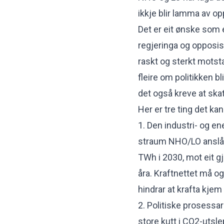
ikkje blir lamma av op
Det er eit ønske som e
regjeringa og opposis
raskt og sterkt motst
fleire om politikken bl
det også kreve at ska
Her er tre ting det kan
1. Den industri- og e
straum NHO/LO anslår
TWh i 2030, mot eit 
åra. Kraftnettet må og
hindrar at krafta kjem
2. Politiske prosessa
store kutt i CO2-utslep