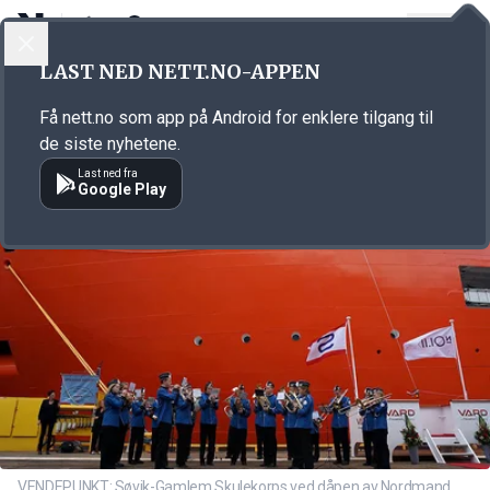
LOGG INN
MENY
Annonsørinnhold
LAST NED NETT.NO-APPEN
Link for annonse
Få nett.no som app på Android for enklere tilgang til
de siste nyhetene.
Last ned fra
Google Play
VENDEPUNKT: Søvik-Gamlem Skulekorps ved dåpen av Nordmand