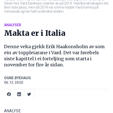
Vision hos Vard Søviknes i starten av juli 2014. Halvårsreknskapen det
året viste pluss, men då 2014 var omme hadde Vard hamna på
minussida og har hatt underskot sidann.
ANALYSER
Makta er i Italia
Denne veka gjekk Erik Haakonsholm av som
ein av toppleiarane i Vard. Det var førebels
siste kapittel i ei forteljing som starta i
november for fire år sidan.
OGNE ØYEHAUG
06.12.2020
ANALYSE