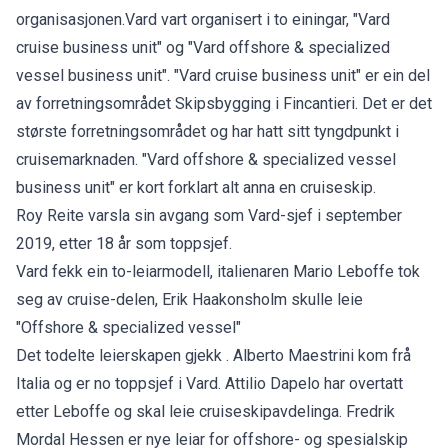
organisasjonen.Vard vart organisert i to einingar, "Vard
cruise business unit" og "Vard offshore & specialized
vessel business unit". "Vard cruise business unit" er ein del
av forretningsområdet Skipsbygging i Fincantieri. Det er det
største forretningsområdet og har hatt sitt tyngdpunkt i
cruisemarknaden. "Vard offshore & specialized vessel
business unit" er kort forklart alt anna en cruiseskip.
Roy Reite varsla sin avgang som Vard-sjef i september
2019, etter 18 år som toppsjef.
Vard fekk ein to-leiarmodell, italienaren Mario Leboffe tok
seg av cruise-delen, Erik Haakonsholm skulle leie
"Offshore & specialized vessel"
Det todelte leierskapen gjekk . Alberto Maestrini kom frå
Italia og er no toppsjef i Vard. Attilio Dapelo har overtatt
etter Leboffe og skal leie cruiseskipavdelinga. Fredrik
Mordal Hessen er nye leiar for offshore- og spesialskip