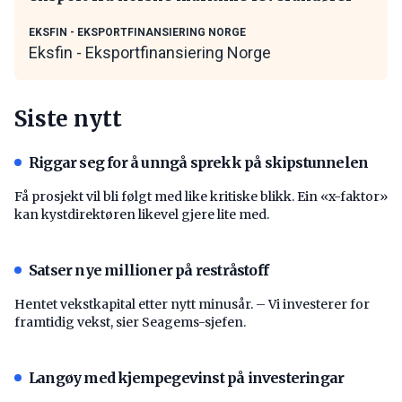
EKSFIN - EKSPORTFINANSIERING NORGE
Eksfin - Eksportfinansiering Norge
Siste nytt
Riggar seg for å unngå sprekk på skipstunnelen
Få prosjekt vil bli følgt med like kritiske blikk. Ein «x-faktor»
kan kystdirektøren likevel gjere lite med.
Satser nye millioner på restråstoff
Hentet vekstkapital etter nytt minusår. – Vi investerer for
framtidig vekst, sier Seagems-sjefen.
Langøy med kjempegevinst på investeringar