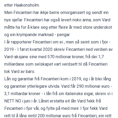
etter Haakonsholm.
Men Fincantieri har ikkje berre omorganisert og sendt inn
nye sjefar. Fincantieri har også levert noko anna, som Vard
måtte ha for å klare seg etter fleire år med store underskot
og ein krympande marknad - pengar.
I år rapporterer Fincantieri om ei , men så seint som i fjor -
2019 - I først kvartal 2020 skreiv Fincantieri ned verdien av
Vard-aksjane sine med 570 millionar kroner, frå dei 1,7
milliardane som selskapet vart verdsett til då Fincantieri
tok Vard av børs.
Lån og garantiar frå Fincantieri kom i 2019, og i år blei lång
og garantier ytterlegare utvida. Vard får 290 millionar euro -
3,1 milliardar kroner - i lån frå sin italienske eigar, skreiv vi i
NETT NO i juni i år. Lånet erstatta eit lån Vard fekk frå
Fincantieri i fjor vår, og fylte på med meir. I fjor fekk Vard
rett til å låne inntil 200 millionar euro frå Fincantieri, ein rett