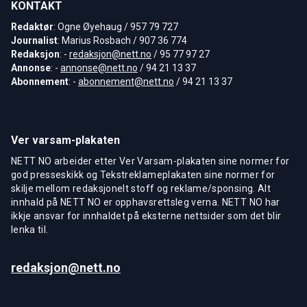
KONTAKT
Redaktør
: Ogne Øyehaug / 957 79 727
Journalist
: Marius Rosbach / 907 36 774
Redaksjon
: -
redaksjon@nett.no
/ 95 77 97 27
Annonse
: -
annonse@nett.no
/ 94 21 13 37
Abonnement
: -
abonnement@nett.no
/ 94 21 13 37
Ver varsam-plakaten
NETT NO arbeider etter Ver Varsam-plakaten sine normer for
god presseskikk og Tekstreklameplakaten sine normer for
skilje mellom redaksjonelt stoff og reklame/sponsing. Alt
innhald på NETT NO er opphavsrettsleg verna. NETT NO har
ikkje ansvar for innhaldet på eksterne nettsider som det blir
lenka til.
redaksjon@nett.no