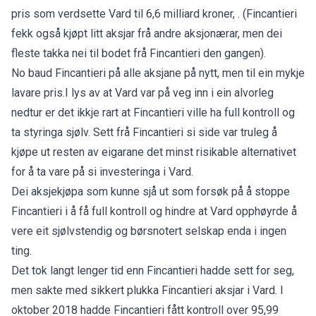
pris som verdsette Vard til 6,6 milliard kroner, . (Fincantieri
fekk også kjøpt litt aksjar frå andre aksjonærar, men dei
fleste takka nei til bodet frå Fincantieri den gangen).
No baud Fincantieri på alle aksjane på nytt, men til ein mykje
lavare pris.I lys av at Vard var på veg inn i ein alvorleg
nedtur er det ikkje rart at Fincantieri ville ha full kontroll og
ta styringa sjølv. Sett frå Fincantieri si side var truleg å
kjøpe ut resten av eigarane det minst risikable alternativet
for å ta vare på si investeringa i Vard.
Dei aksjekjøpa som kunne sjå ut som forsøk på å stoppe
Fincantieri i å få full kontroll og hindre at Vard opphøyrde å
vere eit sjølvstendig og børsnotert selskap enda i ingen
ting.
Det tok langt lenger tid enn Fincantieri hadde sett for seg,
men sakte med sikkert plukka Fincantieri aksjar i Vard. I
oktober 2018 hadde Fincantieri fått kontroll over 95,99