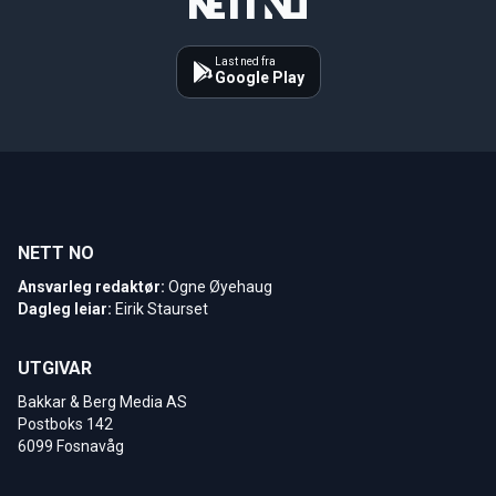
Last ned fra
Google Play
NETT NO
Ansvarleg redaktør:
Ogne Øyehaug
Dagleg leiar:
Eirik Staurset
UTGIVAR
Bakkar & Berg Media AS
Postboks 142
6099 Fosnavåg