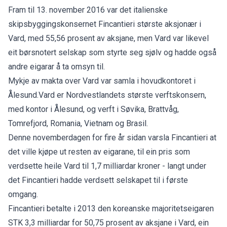
Fram til 13. november 2016 var det italienske
skipsbyggingskonsernet Fincantieri største aksjonær i
Vard, med 55,56 prosent av aksjane, men Vard var likevel
eit børsnotert selskap som styrte seg sjølv og hadde også
andre eigarar å ta omsyn til.
Mykje av makta over Vard var samla i hovudkontoret i
Ålesund.Vard er Nordvestlandets største verftskonsern,
med kontor i Ålesund, og verft i Søvika, Brattvåg,
Tomrefjord, Romania, Vietnam og Brasil.
Denne novemberdagen for fire år sidan varsla Fincantieri at
det ville kjøpe ut resten av eigarane, til ein pris som
verdsette heile Vard til 1,7 milliardar kroner - langt under
det Fincantieri hadde verdsett selskapet til i første
omgang.
Fincantieri betalte i 2013 den koreanske majoritetseigaren
STK 3,3 milliardar for 50,75 prosent av aksjane i Vard, ein