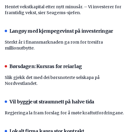
Hentet vekstkapital etter nytt minusår. – Vi investerer for
framtidig vekst, sier Seagems-sjefen.
Langøy med kjempegevinst på investeringar
Sterkt år i finansmarknaden ga rom for tresifra
millionutbytte.
Børsdagen: Kursras for reiarlag
Slik gjekk det med dei børsnoterte selskapa på
Nordvestlandet.
Vil byggje ut straumnett på halve tida
Regjeringa la fram forslag for å møte kraftutfordringane.
Lokalt firma kapra stor kontrakt