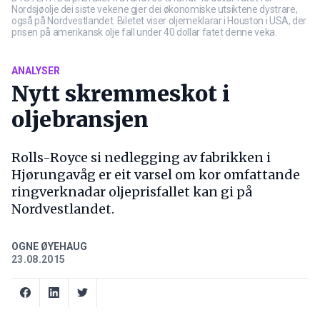
Nordsjøolje dei siste vekene gjer dei økonomiske utsiktene dystrare,
også på Nordvestlandet. Biletet viser oljemeklarar i Houston i USA, der
prisen på amerikansk olje fall under 40 dollar fatet denne veka.
ANALYSER
Nytt skremmeskot i
oljebransjen
Rolls-Royce si nedlegging av fabrikken i
Hjørungavåg er eit varsel om kor omfattande
ringverknadar oljeprisfallet kan gi på
Nordvestlandet.
OGNE ØYEHAUG
23.08.2015