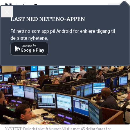
LOGG INN
MENY
Annonsørinnhold
LAST NED NETT.NO-APPEN
Link for annonse
Få nett.no som app på Android for enklere tilgang til
de siste nyhetene.
Last ned fra
Google Play
DYSTERT: Dei prisfallet frå rundt 60 til rundt 45 dollar fatet for