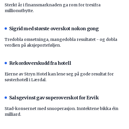
Sterkt år i finansmarknaden ga rom for tresifra
millionutbytte.
Sigrid med største overskot nokon gong
Tredobla omsetninga, mangedobla resultatet - og dobla
verdien på aksjeporteføljen.
Rekordoverskudd fra hotell
Eierne av Stryn Hotel kan lene seg på gode resultat for
søsterhotell i Lærdal.
Salsgevinst gav superoverskot for Ervik
Stad-konsernet med snuoperasjon. Inntektene bikka éin
milliard.