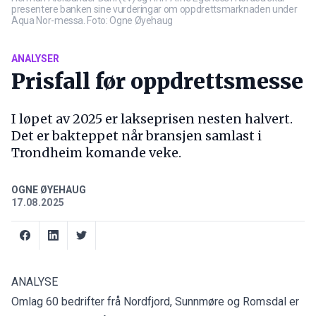
presentere banken sine vurderingar om oppdrettsmarknaden under
Aqua Nor-messa. Foto: Ogne Øyehaug
ANALYSER
Prisfall før oppdrettsmesse
I løpet av 2025 er lakseprisen nesten halvert.
Det er bakteppet når bransjen samlast i
Trondheim komande veke.
OGNE ØYEHAUG
17.08.2025
ANALYSE
Omlag 60 bedrifter frå Nordfjord, Sunnmøre og Romsdal er