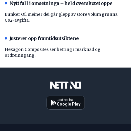
Nytt fall i omsetninga – held overskotet oppe
Bunker Oil meiner dei går glepp av store volum grunna
Co2-avgifta.
Justerer opp framtidsutsiktene
Hexagon Composites ser betring i marknad og
ordreinngang.
Last ned fra
Google Play