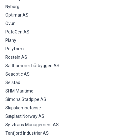
Nyborg
Optimar AS
Ovun
PatoGen AS
Plany
Polyform
Rostein AS
Salthammer båtbyggeri AS
Seaoptic AS
Selstad
SHM Maritime
Simona Stadpipe AS
Skipskompetanse
Sæplast Norway AS
Sølvtrans Management AS
Tenfjord Industrier AS