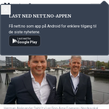
LOGG INN
MENY
Annonsørinnhold
LAST NED NETT.NO-APPEN
Link for annonse
Få nett.no som app på Android for enklere tilgang til
de siste nyhetene.
Last ned fra
Google Play
Herman Aleksander Dahl (t.v) og Finn-Arne Egeness i Nordea skal