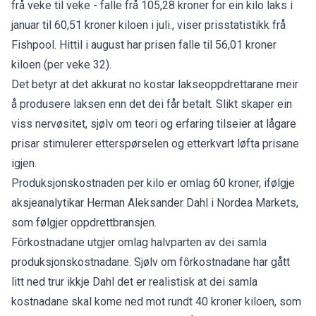
frå veke til veke - falle frå 105,28 kroner for ein kilo laks i
januar til 60,51 kroner kiloen i juli., v
iser prisstatistikk frå
Fishpool
. Hittil i august har prisen falle til 56,01 kroner
kiloen (per veke 32).
Det betyr at det akkurat no kostar lakseoppdrettarane meir
å produsere laksen enn det dei får betalt. Slikt skaper ein
viss nervøsitet, sjølv om teori og erfaring tilseier at lågare
prisar stimulerer etterspørselen og etterkvart løfta prisane
igjen.
Produksjonskostnaden per kilo er omlag 60 kroner, ifølgje
aksjeanalytikar Herman Aleksander Dahl i Nordea Markets,
som følgjer oppdrettbransjen.
Fôrkostnadane utgjer omlag halvparten av dei samla
produksjonskostnadane. Sjølv om fôrkostnadane har gått
litt ned trur ikkje Dahl det er realistisk at dei samla
kostnadane skal kome ned mot rundt 40 kroner kiloen, som