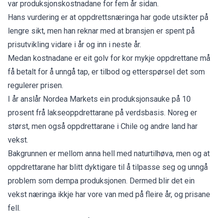
var produksjonskostnadane for fem år sidan.
Hans vurdering er at oppdrettsnæringa har gode utsikter på
lengre sikt, men han reknar med at bransjen er spent på
prisutvikling vidare i år og inn i neste år.
Medan kostnadane er eit golv for kor mykje oppdrettane må
få betalt for å unngå tap, er tilbod og etterspørsel det som
regulerer prisen.
I år anslår Nordea Markets ein produksjonsauke på 10
prosent frå lakseoppdrettarane på verdsbasis. Noreg er
størst, men også oppdrettarane i Chile og andre land har
vekst.
Bakgrunnen er mellom anna hell med naturtilhøva, men og at
oppdrettarane har blitt dyktigare til å tilpasse seg og unngå
problem som dempa produksjonen. Dermed blir det ein
vekst næringa ikkje har vore van med på fleire år, og prisane
fell.