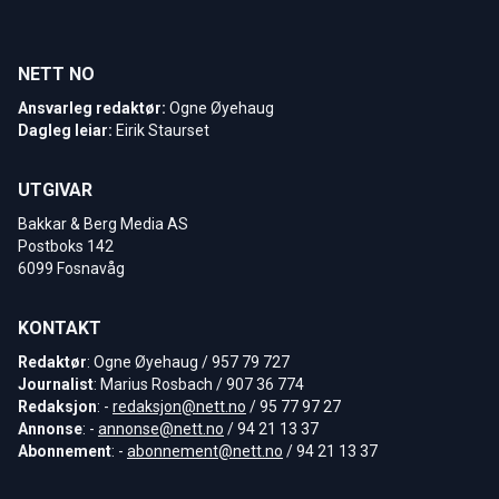
NETT NO
Ansvarleg redaktør:
Ogne Øyehaug
Dagleg leiar:
Eirik Staurset
UTGIVAR
Bakkar & Berg Media AS
Postboks 142
6099 Fosnavåg
KONTAKT
Redaktør
: Ogne Øyehaug / 957 79 727
Journalist
: Marius Rosbach / 907 36 774
Redaksjon
: -
redaksjon@nett.no
/ 95 77 97 27
Annonse
: -
annonse@nett.no
/ 94 21 13 37
Abonnement
: -
abonnement@nett.no
/ 94 21 13 37