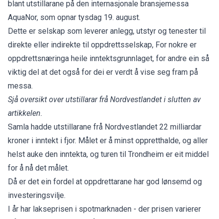
blant utstillarane på den internasjonale bransjemessa
AquaNor, som opnar tysdag 19. august.
Dette er selskap som leverer anlegg, utstyr og tenester til
direkte eller indirekte til oppdrettsselskap, For nokre er
oppdrettsnæringa heile inntektsgrunnlaget, for andre ein så
viktig del at det også for dei er verdt å vise seg fram på
messa.
Sjå oversikt over utstillarar frå Nordvestlandet i slutten av
artikkelen.
Samla hadde utstillarane frå Nordvestlandet 22 milliardar
kroner i inntekt i fjor. Målet er å minst oppretthalde, og aller
helst auke den inntekta, og turen til Trondheim er eit middel
for å nå det målet.
Då er det ein fordel at oppdrettarane har god lønsemd og
investeringsvilje.
I år har lakseprisen i spotmarknaden - der prisen varierer