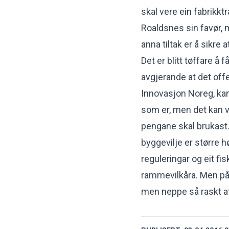
skal vere ein fabrikktr
Roaldsnes sin favør, 
anna tiltak er å sikre
Det er blitt tøffare å
avgjerande at det off
Innovasjon Noreg, kan
som er, men det kan v
pengane skal brukast.Ei
byggevilje er større h
reguleringar og eit fis
rammevilkåra. Men på 
men neppe så raskt at d