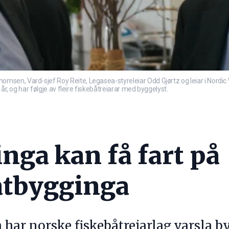
en, Vard-sjef Roy Reite, Legasea-styreleiar Odd Gjørtz og leiar i Nordic 
år, og har følgje av fleire fiskebåtreiarar med byggelyst.
nga kan få fart på
åtbygginga
a har norske fiskebåtreiarlag varsla 