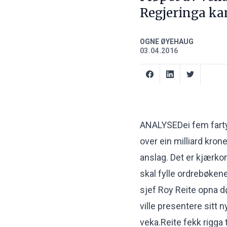
Regjeringa kan 
OGNE ØYEHAUG
03.04.2016
ANALYSEDei fem fartya
over ein milliard kron
anslag. Det er kjærko
skal fylle ordrebøkene
sjef Roy Reite opna d
ville presentere sitt
veka.Reite fekk rigga 