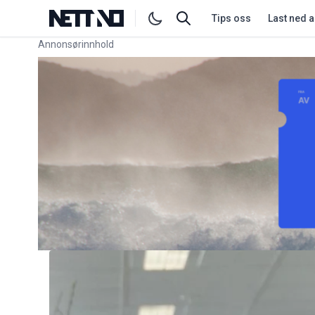
Tips oss
Last ned 
Annonsørinnhold
Link for annonse