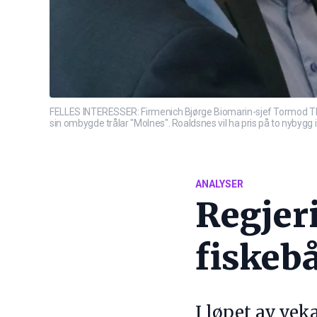
FELLES INTERESSER: Firmenich Bjørge Biomarin-sjef Tormod Thoms
sin ombygde trålar "Molnes". Roaldsnes vil ha pris på to nybygg i 
ANALYSER
Regjeri
fiskeb
I løpet av vek