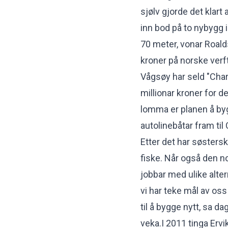
sjølv gjorde det klart 
inn bod på to nybygg i 
70 meter, vonar Roalds
kroner på norske verf
Vågsøy har seld "Chari
millionar kroner for 
lomma er planen å byg
autolinebåtar fram til
Etter det har søsters
fiske. Når også den no
jobbar med ulike alter
vi har teke mål av oss 
til å bygge nytt, sa da
veka.I 2011 tinga Ervi