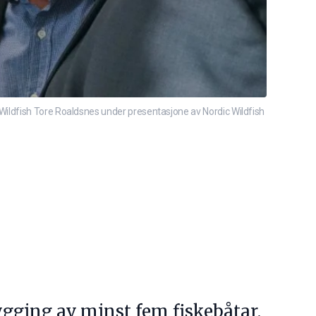
Wildfish Tore Roaldsnes under presentasjone av Nordic Wildfish
bygging av minst fem fiskebåtar.