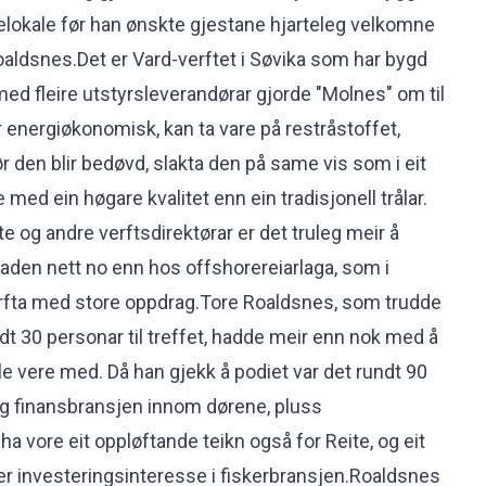
elokale før han ønskte gjestane hjarteleg velkomne
Roaldsnes.Det er Vard-verftet i Søvika som har bygd
d fleire utstyrsleverandørar gjorde "Molnes" om til
r energiøkonomisk, kan ta vare på restråstoffet,
r den blir bedøvd, slakta den på same vis som i eit
 med ein høgare kvalitet enn ein tradisjonell trålar.
ite og andre verftsdirektørar er det truleg meir å
aden nett no enn hos offshorereiarlaga, som i
rfta med store oppdrag.Tore Roaldsnes, som trudde
dt 30 personar til treffet, hadde meir enn nok med å
lle vere med. Då han gjekk å podiet var det rundt 90
 og finansbransjen innom dørene, pluss
 vore eit oppløftande teikn også for Reite, og eit
 er investeringsinteresse i fiskerbransjen.Roaldsnes