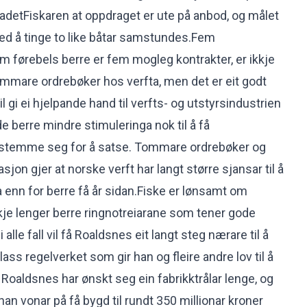
bladetFiskaren at oppdraget er ute på anbod, og målet
ved å tinge to like båtar samstundes.Fem
om førebels berre er fem mogleg kontrakter, er ikkje
 tommare ordrebøker hos verfta, men det er eit godt
l gi ei hjelpande hand til verfts- og utstyrsindustrien
e berre mindre stimuleringa nok til å få
 bestemme seg for å satse. Tommare ordrebøker og
sjon gjer at norske verft har langt større sjansar til å
enn for berre få år sidan.Fiske er lønsamt om
kkje lenger berre ringnotreiarane som tener gode
i alle fall vil få Roaldsnes eit langt steg nærare til å
plass regelverket som gir han og fleire andre lov til å
. Roaldsnes har ønskt seg ein fabrikktrålar lenge, og
an vonar på få bygd til rundt 350 millionar kroner