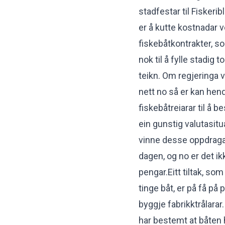
stadfestar til Fiskeri
er å kutte kostnadar 
fiskebåtkontrakter, s
nok til å fylle stadig
teikn. Om regjeringa vi
nett no så er kan hend
fiskebåtreiarar til å
ein gunstig valutasitua
vinne desse oppdraga 
dagen, og no er det i
pengar.Eitt tiltak, som 
tinge båt, er på få på 
byggje fabrikktrålarar
har bestemt at båten h