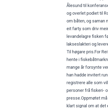
Ålesund til konferans
og overlet podiet til 
om båten, og saman me
eit farty som driv mei
levandelagre fisken fø
lakseslakteri og levere
Til høgare pris.For Re
hente i fiskebåtmarkn
mange år forsynte ve
han hadde invitert run
registrere alle som vi
personer frå fiskeri-
presse.Oppmøtet må ha
klart signal om at det