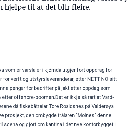
hjelpe til at det blir fleire.
 som er varsla er i kjømda utgjer fort oppdrag for
er for verft og utstyrsleverandørar, etter NETT NO sitt
mne pengar for bedrifter på jakt etter oppdag som
 etter offshore-boomen.Det er ikkje så rart at Vard-
ørene då fiskebåtreiar Tore Roaldsnes på Valderøya
 nye prosjekt, den ombygde trålaren "Molnes" denne
til scena og gjort om kantina i det nye kontorbygget i