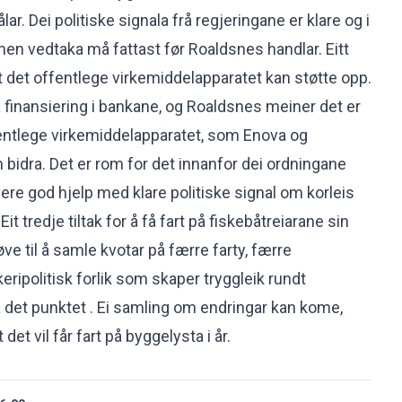
ålar. Dei politiske signala frå regjeringane er klare og i
men vedtaka må fattast før Roaldsnes handlar. Eitt
 at det offentlege virkemiddelapparatet kan støtte opp.
 få finansiering i bankane, og Roaldsnes meiner det er
entlege virkemiddelapparatet, som Enova og
 bidra. Det er rom for det innanfor dei ordningane
ere god hjelp med klare politiske signal om korleis
t tredje tiltak for å få fart på fiskebåtreiarane sin
øve til å samle kvotar på færre farty, færre
keripolitisk forlik som skaper tryggleik rundt
det punktet . Ei samling om endringar kan kome,
et vil får fart på byggelysta i år.