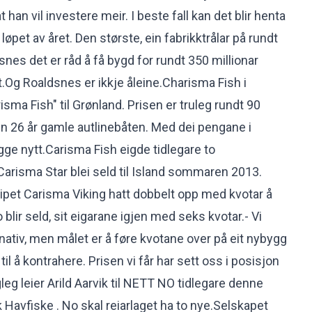
at han vil investere meir. I beste fall kan det blir henta
løpet av året. Den største, ein fabrikktrålar på rundt
nes det er råd å få bygd for rundt 350 millionar
t.Og Roaldsnes er ikkje åleine.Charisma Fish i
sma Fish" til Grønland. Prisen er truleg rundt 90
den 26 år gamle autlinebåten. Med dei pengane i
ge nytt.Carisma Fish eigde tidlegare to
 Carisma Star blei seld til Island sommaren 2013.
kipet Carisma Viking hatt dobbelt opp med kvotar å
 blir seld, sit eigarane igjen med seks kvotar.- Vi
nativ, men målet er å føre kvotane over på eit nybygg
til å kontrahere. Prisen vi får har sett oss i posisjon
gleg leier Arild Aarvik til NETT NO tidlegare denne
k Havfiske . No skal reiarlaget ha to nye.Selskapet