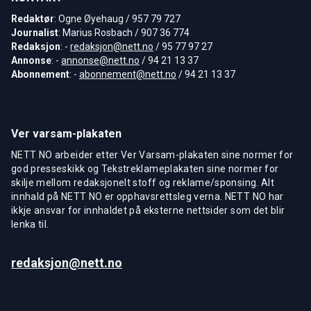
Redaktør
: Ogne Øyehaug / 957 79 727
Journalist
: Marius Rosbach / 907 36 774
Redaksjon
: -
redaksjon@nett.no
/ 95 77 97 27
Annonse
: -
annonse@nett.no
/ 94 21 13 37
Abonnement
: -
abonnement@nett.no
/ 94 21 13 37
Ver varsam-plakaten
NETT NO arbeider etter Ver Varsam-plakaten sine normer for
god presseskikk og Tekstreklameplakaten sine normer for
skilje mellom redaksjonelt stoff og reklame/sponsing. Alt
innhald på NETT NO er opphavsrettsleg verna. NETT NO har
ikkje ansvar for innhaldet på eksterne nettsider som det blir
lenka til.
redaksjon@nett.no