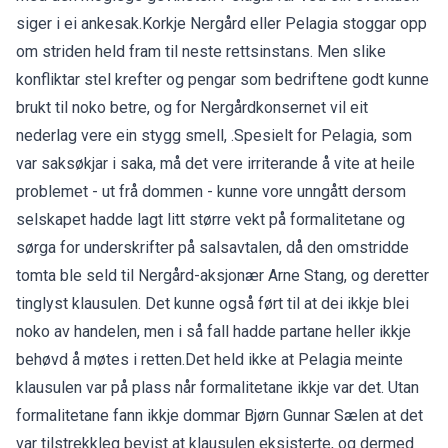
siger i ei ankesak.Korkje Nergård eller Pelagia stoggar opp
om striden held fram til neste rettsinstans. Men slike
konfliktar stel krefter og pengar som bedriftene godt kunne
brukt til noko betre, og for Nergårdkonsernet vil eit
nederlag vere ein stygg smell, .Spesielt for Pelagia, som
var saksøkjar i saka, må det vere irriterande å vite at heile
problemet - ut frå dommen - kunne vore unngått dersom
selskapet hadde lagt litt større vekt på formalitetane og
sørga for underskrifter på salsavtalen, då den omstridde
tomta ble seld til Nergård-aksjonær Arne Stang, og deretter
tinglyst klausulen. Det kunne også ført til at dei ikkje blei
noko av handelen, men i så fall hadde partane heller ikkje
behøvd å møtes i retten.Det held ikke at Pelagia meinte
klausulen var på plass når formalitetane ikkje var det. Utan
formalitetane fann ikkje dommar Bjørn Gunnar Sælen at det
var tilstrekkleg bevist at klausulen eksisterte, og dermed