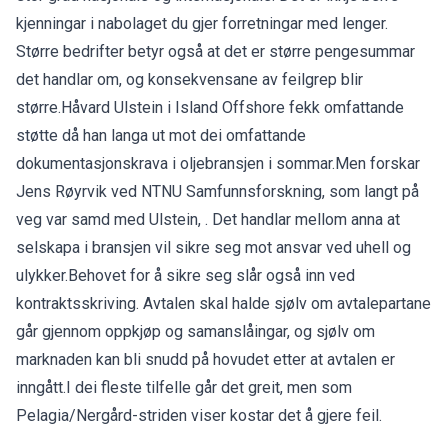
kjenningar i nabolaget du gjer forretningar med lenger.
Større bedrifter betyr også at det er større pengesummar
det handlar om, og konsekvensane av feilgrep blir
større.Håvard Ulstein i Island Offshore fekk omfattande
støtte då han langa ut mot dei omfattande
dokumentasjonskrava i oljebransjen i sommar.Men forskar
Jens Røyrvik ved NTNU Samfunnsforskning, som langt på
veg var samd med Ulstein, . Det handlar mellom anna at
selskapa i bransjen vil sikre seg mot ansvar ved uhell og
ulykker.Behovet for å sikre seg slår også inn ved
kontraktsskriving. Avtalen skal halde sjølv om avtalepartane
går gjennom oppkjøp og samanslåingar, og sjølv om
marknaden kan bli snudd på hovudet etter at avtalen er
inngått.I dei fleste tilfelle går det greit, men som
Pelagia/Nergård-striden viser kostar det å gjere feil.