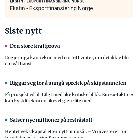
EKSFIN - EKSPORTFINANSIERING NORGE
Eksfin - Eksportfinansiering Norge
Siste nytt
Den store kraftprøva
Regjeringa kan rekne med ein tøff vinter, om det ikkje blir
ein våt haust.
Riggar seg for å unngå sprekk på skipstunnelen
Få prosjekt vil bli følgt med like kritiske blikk. Ein «x-faktor»
kan kystdirektøren likevel gjere lite med.
Satser nye millioner på restråstoff
Hentet vekstkapital etter nytt minusår. – Vi investerer for
framtidig vekst, sier Seagems-sjefen.