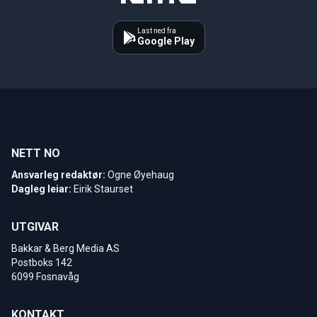
Last ned fra
Google Play
NETT NO
Ansvarleg redaktør:
Ogne Øyehaug
Dagleg leiar:
Eirik Staurset
UTGIVAR
Bakkar & Berg Media AS
Postboks 142
6099 Fosnavåg
KONTAKT