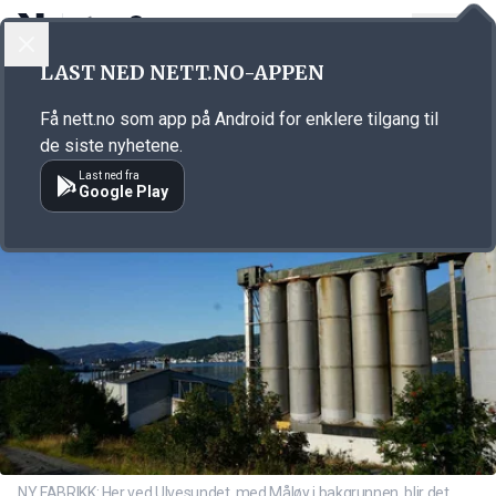
LOGG INN
MENY
Annonsørinnhold
LAST NED NETT.NO-APPEN
Link for annonse
Få nett.no som app på Android for enklere tilgang til
de siste nyhetene.
Last ned fra
Google Play
NY FABRIKK: Her ved Ulvesundet, med Måløy i bakgrunnen, blir det