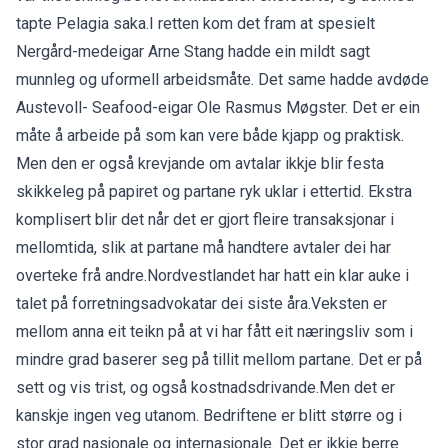
tapte Pelagia saka.I retten kom det fram at spesielt
Nergård-medeigar Arne Stang hadde ein mildt sagt
munnleg og uformell arbeidsmåte. Det same hadde avdøde
Austevoll- Seafood-eigar Ole Rasmus Møgster. Det er ein
måte å arbeide på som kan vere både kjapp og praktisk.
Men den er også krevjande om avtalar ikkje blir festa
skikkeleg på papiret og partane ryk uklar i ettertid. Ekstra
komplisert blir det når det er gjort fleire transaksjonar i
mellomtida, slik at partane må handtere avtaler dei har
overteke frå andre.Nordvestlandet har hatt ein klar auke i
talet på forretningsadvokatar dei siste åra.Veksten er
mellom anna eit teikn på at vi har fått eit næringsliv som i
mindre grad baserer seg på tillit mellom partane. Det er på
sett og vis trist, og også kostnadsdrivande.Men det er
kanskje ingen veg utanom. Bedriftene er blitt større og i
stor grad nasjonale og internasjonale. Det er ikkje berre