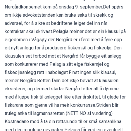
Nergårdkonsernet kom på onsdag 9. september.Det spørs
om ikkje advokatstanden kan bruke saka til skrekk og
advarsel, for å sikre at bedriftene leiger dei inn når
kontraktar skal skrivast.Pelagia meiner det er ein klausul på
eigedomen i Vågsøy der Nergård er i ferd med å føre opp
eit nytt anlegg for å produsere fiskemjøl og fiskeolje. Den
klausulen set forbod mot at Nergård får byggje eit anlegg
som konkurrerer med Pelagia sitt eige fiskemjøl og
fiskeoljeanlegg rett i nabolaget.Finst ingen slik klausul,
meiner Nergård.Retten fann det ikkje bevist at klausulen
eksisterer, og dermed startar Nergård etter alt å dømme
med å kjøpe fisk til anlegget like etter årskiftet, til glede for
fiskarane som gjerne vil ha meir konkurranse.Striden blir
truleg anka til lagmannsretten (NETT NO si vurdering).
Kostnadane med å ta ein rettsrunde til er små samanlikna
med den moglege gevinsten Pelagia får ved ein eventuell