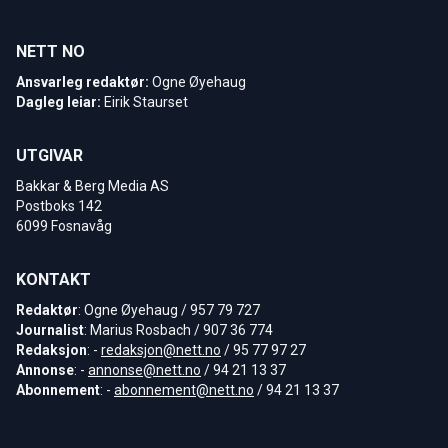
NETT NO
Ansvarleg redaktør:
Ogne Øyehaug
Dagleg leiar:
Eirik Staurset
UTGIVAR
Bakkar & Berg Media AS
Postboks 142
6099 Fosnavåg
KONTAKT
Redaktør
: Ogne Øyehaug / 957 79 727
Journalist
: Marius Rosbach / 907 36 774
Redaksjon
: -
redaksjon@nett.no
/ 95 77 97 27
Annonse
: -
annonse@nett.no
/ 94 21 13 37
Abonnement
: -
abonnement@nett.no
/ 94 21 13 37