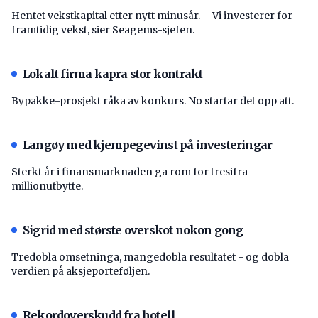
Hentet vekstkapital etter nytt minusår. – Vi investerer for
framtidig vekst, sier Seagems-sjefen.
Lokalt firma kapra stor kontrakt
Bypakke-prosjekt råka av konkurs. No startar det opp att.
Langøy med kjempegevinst på investeringar
Sterkt år i finansmarknaden ga rom for tresifra
millionutbytte.
Sigrid med største overskot nokon gong
Tredobla omsetninga, mangedobla resultatet - og dobla
verdien på aksjeporteføljen.
Rekordoverskudd fra hotell