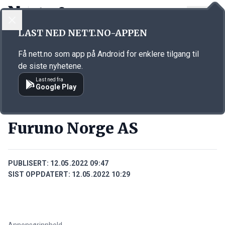
LOGG INN
MENY
Annonsørinnhold
LAST NED NETT.NO-APPEN
Link for annonse
Få nett.no som app på Android for enklere tilgang til
de siste nyhetene.
Last ned fra
Google Play
BEDRIFTER
Furuno Norge AS
PUBLISERT:
12.05.2022 09:47
SIST OPPDATERT:
12.05.2022 10:29
Annonsørinnhold