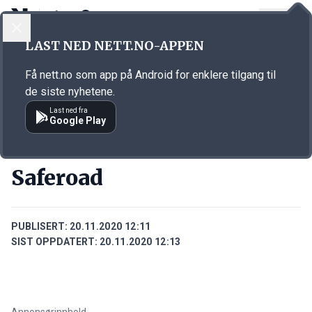
LOGG INN
MENY
Annonsørinnhold
LAST NED NETT.NO-APPEN
Link for annonse
Få nett.no som app på Android for enklere tilgang til
de siste nyhetene.
Last ned fra
Google Play
BEDRIFTER
Saferoad
PUBLISERT:
20.11.2020 12:11
SIST OPPDATERT:
20.11.2020 12:13
Annonsørinnhold