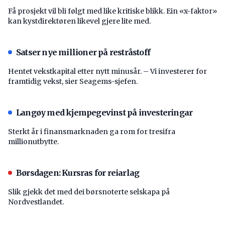
Få prosjekt vil bli følgt med like kritiske blikk. Ein «x-faktor»
kan kystdirektøren likevel gjere lite med.
Satser nye millioner på restråstoff
Hentet vekstkapital etter nytt minusår. – Vi investerer for
framtidig vekst, sier Seagems-sjefen.
Langøy med kjempegevinst på investeringar
Sterkt år i finansmarknaden ga rom for tresifra
millionutbytte.
Børsdagen: Kursras for reiarlag
Slik gjekk det med dei børsnoterte selskapa på
Nordvestlandet.