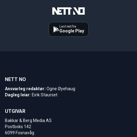
Last ned fra
Google Play
NETT NO
Ansvarleg redaktør:
Ogne Øyehaug
Dagleg leiar:
Eirik Staurset
UTGIVAR
Bakkar & Berg Media AS
Postboks 142
6099 Fosnavåg