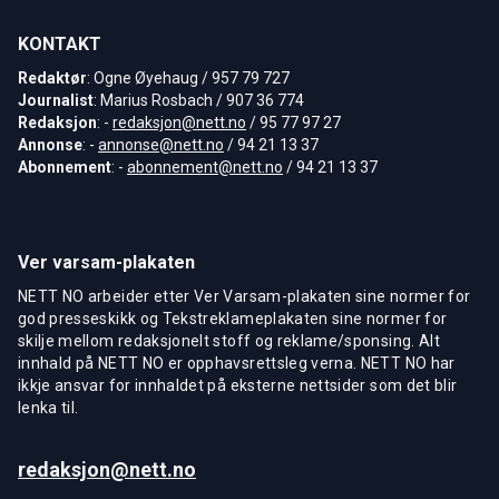
KONTAKT
Redaktør
: Ogne Øyehaug / 957 79 727
Journalist
: Marius Rosbach / 907 36 774
Redaksjon
: -
redaksjon@nett.no
/ 95 77 97 27
Annonse
: -
annonse@nett.no
/ 94 21 13 37
Abonnement
: -
abonnement@nett.no
/ 94 21 13 37
Ver varsam-plakaten
NETT NO arbeider etter Ver Varsam-plakaten sine normer for
god presseskikk og Tekstreklameplakaten sine normer for
skilje mellom redaksjonelt stoff og reklame/sponsing. Alt
innhald på NETT NO er opphavsrettsleg verna. NETT NO har
ikkje ansvar for innhaldet på eksterne nettsider som det blir
lenka til.
redaksjon@nett.no