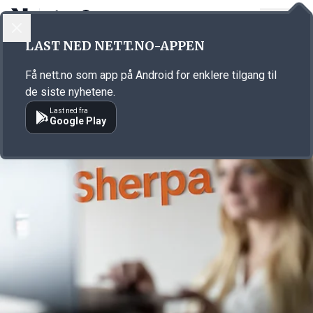
LOGG INN
MENY
Annonsørinnhold
LAST NED NETT.NO-APPEN
Link for annonse
Få nett.no som app på Android for enklere tilgang til
de siste nyhetene.
Last ned fra
Google Play
Annonsørinnhold