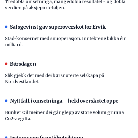
Tredobla omsetninga, mangedobla resultatet - og dobla
verdien på aksjeporteføljen.
Salsgevinst gav superoverskot for Ervik
Stad-konsernet med snuoperasjon. Inntektene bikka éin
milliard.
Børsdagen
Slik gjekk det med dei børsnoterte selskapa på
Nordvestlandet.
Nytt fall i omsetninga – held overskotet oppe
Bunker Oil meiner dei går glepp av store volum grunna
Co2-avgifta.
Justerer opp framtidsutsiktene