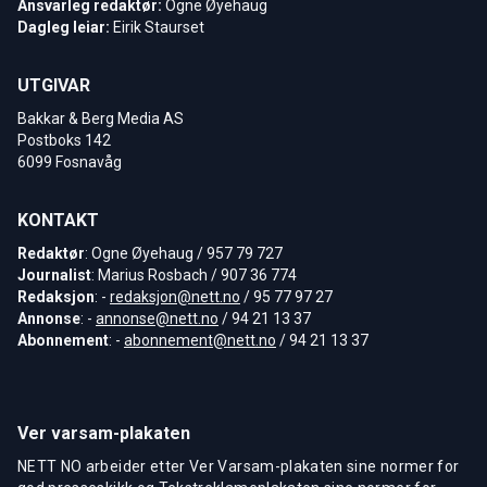
Ansvarleg redaktør:
Ogne Øyehaug
Dagleg leiar:
Eirik Staurset
UTGIVAR
Bakkar & Berg Media AS
Postboks 142
6099 Fosnavåg
KONTAKT
Redaktør
: Ogne Øyehaug / 957 79 727
Journalist
: Marius Rosbach / 907 36 774
Redaksjon
: -
redaksjon@nett.no
/ 95 77 97 27
Annonse
: -
annonse@nett.no
/ 94 21 13 37
Abonnement
: -
abonnement@nett.no
/ 94 21 13 37
Ver varsam-plakaten
NETT NO arbeider etter Ver Varsam-plakaten sine normer for