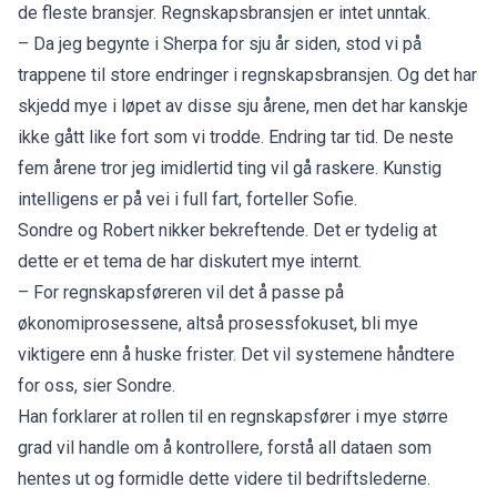
de fleste bransjer. Regnskapsbransjen er intet unntak.
– Da jeg begynte i Sherpa for sju år siden, stod vi på
trappene til store endringer i regnskapsbransjen. Og det har
skjedd mye i løpet av disse sju årene, men det har kanskje
ikke gått like fort som vi trodde. Endring tar tid. De neste
fem årene tror jeg imidlertid ting vil gå raskere. Kunstig
intelligens er på vei i full fart, forteller Sofie.
Sondre og Robert nikker bekreftende. Det er tydelig at
dette er et tema de har diskutert mye internt.
– For regnskapsføreren vil det å passe på
økonomiprosessene, altså prosessfokuset, bli mye
viktigere enn å huske frister. Det vil systemene håndtere
for oss, sier Sondre.
Han forklarer at rollen til en regnskapsfører i mye større
grad vil handle om å kontrollere, forstå all dataen som
hentes ut og formidle dette videre til bedriftslederne.