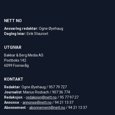
NETT NO
Ansvarleg redaktør:
Ogne Øyehaug
Dagleg leiar:
Eirik Staurset
UTGIVAR
Bakkar & Berg Media AS
Postboks 142
6099 Fosnavåg
KONTAKT
Redaktør
: Ogne Øyehaug / 957 79 727
Journalist
: Marius Rosbach / 907 36 774
Redaksjon
: -
redaksjon@nett.no
/ 95 77 97 27
Annonse
: -
annonse@nett.no
/ 94 21 13 37
Abonnement
: -
abonnement@nett.no
/ 94 21 13 37