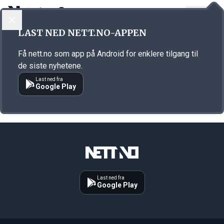
LOGG INN
MENY
LAST NED NETT.NO-APPEN
Emne: Audun Lysbakken
Få nett.no som app på Android for enklere tilgang til
KORT FORTALT
de siste nyhetene.
Lysbakken lovar skattesjokk for dei rike
Last ned fra
Google Play
23.04.2021 14:05
Last ned fra
Google Play