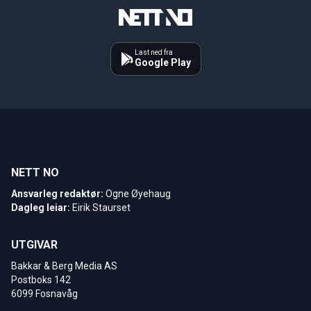
Last ned fra
Google Play
NETT NO
Ansvarleg redaktør:
Ogne Øyehaug
Dagleg leiar:
Eirik Staurset
UTGIVAR
Bakkar & Berg Media AS
Postboks 142
6099 Fosnavåg