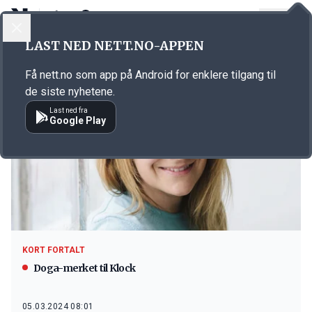
LOGG INN
MENY
LAST NED NETT.NO-APPEN
Emne: Bokhari
Få nett.no som app på Android for enklere tilgang til
de siste nyhetene.
Last ned fra
Google Play
KORT FORTALT
Doga-merket til Klock
05.03.2024 08:01