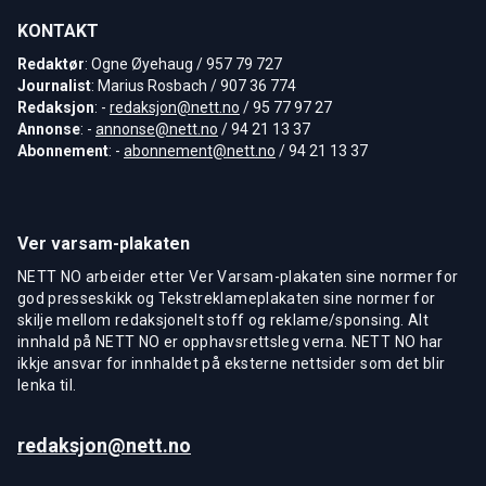
KONTAKT
Redaktør
: Ogne Øyehaug / 957 79 727
Journalist
: Marius Rosbach / 907 36 774
Redaksjon
: -
redaksjon@nett.no
/ 95 77 97 27
Annonse
: -
annonse@nett.no
/ 94 21 13 37
Abonnement
: -
abonnement@nett.no
/ 94 21 13 37
Ver varsam-plakaten
NETT NO arbeider etter Ver Varsam-plakaten sine normer for
god presseskikk og Tekstreklameplakaten sine normer for
skilje mellom redaksjonelt stoff og reklame/sponsing. Alt
innhald på NETT NO er opphavsrettsleg verna. NETT NO har
ikkje ansvar for innhaldet på eksterne nettsider som det blir
lenka til.
redaksjon@nett.no