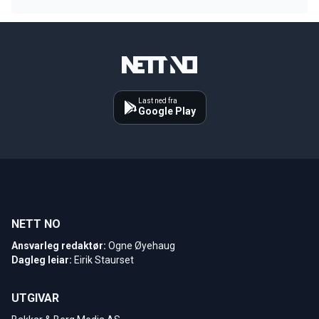
Last ned fra
Google Play
NETT NO
Ansvarleg redaktør:
Ogne Øyehaug
Dagleg leiar:
Eirik Staurset
UTGIVAR