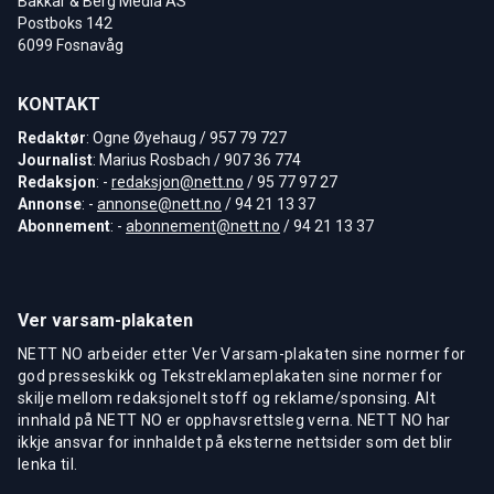
Bakkar & Berg Media AS
Postboks 142
6099 Fosnavåg
KONTAKT
Redaktør
: Ogne Øyehaug / 957 79 727
Journalist
: Marius Rosbach / 907 36 774
Redaksjon
: -
redaksjon@nett.no
/ 95 77 97 27
Annonse
: -
annonse@nett.no
/ 94 21 13 37
Abonnement
: -
abonnement@nett.no
/ 94 21 13 37
Ver varsam-plakaten
NETT NO arbeider etter Ver Varsam-plakaten sine normer for
god presseskikk og Tekstreklameplakaten sine normer for
skilje mellom redaksjonelt stoff og reklame/sponsing. Alt
innhald på NETT NO er opphavsrettsleg verna. NETT NO har
ikkje ansvar for innhaldet på eksterne nettsider som det blir
lenka til.