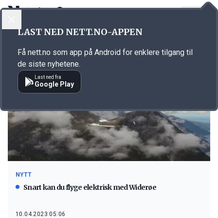
LOGG INN
MENY
LAST NED NETT.NO-APPEN
Emne: elfly
Få nett.no som app på Android for enklere tilgang til
de siste nyhetene.
Last ned fra
Google Play
NYTT
Snart kan du flyge elektrisk med Widerøe
10.04.2023 05:06