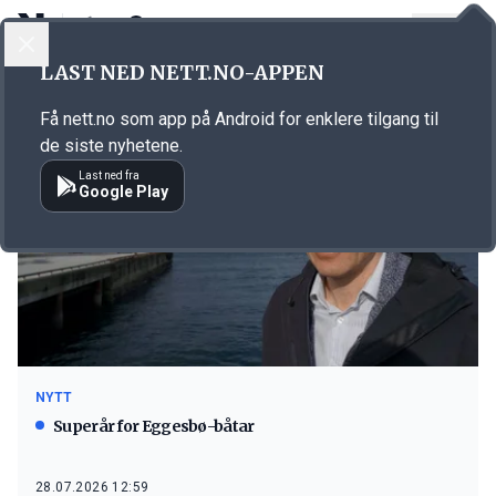
LOGG INN
MENY
LAST NED NETT.NO-APPEN
Emne: Eros
Få nett.no som app på Android for enklere tilgang til
de siste nyhetene.
Last ned fra
Google Play
NYTT
Superår for Eggesbø-båtar
28.07.2026 12:59