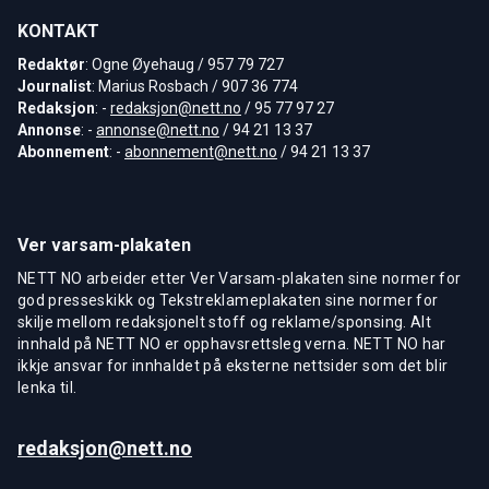
KONTAKT
Redaktør
: Ogne Øyehaug / 957 79 727
Journalist
: Marius Rosbach / 907 36 774
Redaksjon
: -
redaksjon@nett.no
/ 95 77 97 27
Annonse
: -
annonse@nett.no
/ 94 21 13 37
Abonnement
: -
abonnement@nett.no
/ 94 21 13 37
Ver varsam-plakaten
NETT NO arbeider etter Ver Varsam-plakaten sine normer for
god presseskikk og Tekstreklameplakaten sine normer for
skilje mellom redaksjonelt stoff og reklame/sponsing. Alt
innhald på NETT NO er opphavsrettsleg verna. NETT NO har
ikkje ansvar for innhaldet på eksterne nettsider som det blir
lenka til.
redaksjon@nett.no