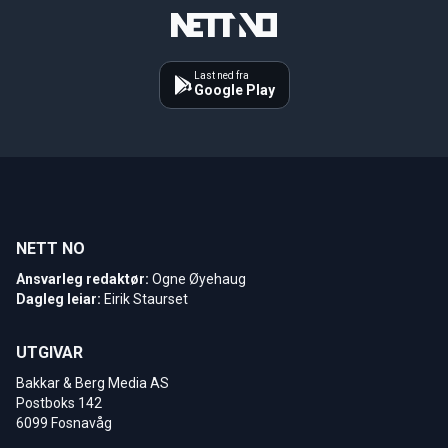
Last ned fra
Google Play
NETT NO
Ansvarleg redaktør:
Ogne Øyehaug
Dagleg leiar:
Eirik Staurset
UTGIVAR
Bakkar & Berg Media AS
Postboks 142
6099 Fosnavåg