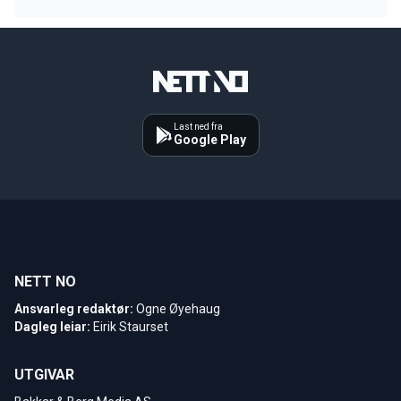
Last ned fra
Google Play
NETT NO
Ansvarleg redaktør:
Ogne Øyehaug
Dagleg leiar:
Eirik Staurset
UTGIVAR