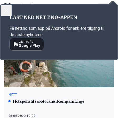
LOGG INN
MENY
LAST NED NETT.NO-APPEN
Emne: Fieldfarehytta
Få nett.no som app på Android for enklere tilgang til
de siste nyhetene.
Last ned fra
Google Play
NYTT
I fotspora til sabotørane i Kompani Linge
06.08.2022 12:00