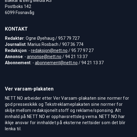
Bakkar & Berg Media AS
Postboks 142
6099 Fosnavåg
KONTAKT
Redaktør
: Ogne Øyehaug / 957 79 727
Journalist
: Marius Rosbach / 907 36 774
Redaksjon
: -
redaksjon@nett.no
/ 95 77 97 27
Annonse
: -
annonse@nett.no
/ 94 21 13 37
Abonnement
: -
abonnement@nett.no
/ 94 21 13 37
Ver varsam-plakaten
NETT NO arbeider etter Ver Varsam-plakaten sine normer for
god presseskikk og Tekstreklameplakaten sine normer for
skilje mellom redaksjonelt stoff og reklame/sponsing. Alt
innhald på NETT NO er opphavsrettsleg verna. NETT NO har
ikkje ansvar for innhaldet på eksterne nettsider som det blir
lenka til.