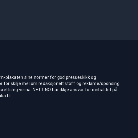
m-plakaten sine normer for god presseskikk og
 for skilje mellom redaksjonelt stoff og reklame/sponsing.
rettsleg verna. NETT NO har ikkje ansvar for innhaldet på
ka til.