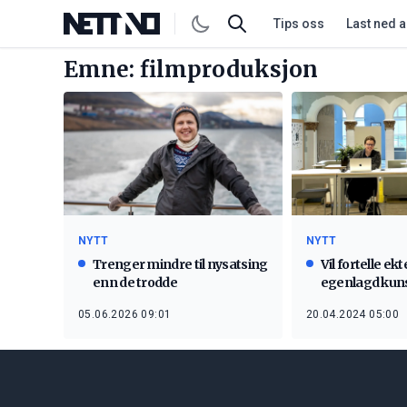
Tips oss
Last ned 
Emne: filmproduksjon
NYTT
NYTT
Trenger mindre til nysatsing
Vil fortelle ek
enn de trodde
egenlagd kunst
05.06.2026 09:01
20.04.2024 05:00