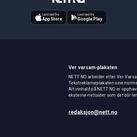
Last ned fra
Last ned fra
App Store
Google Play
Ver varsam-plakaten
NETT NO arbeider etter Ver Varsa
Tekstreklameplakaten sine normer
Alt innhald på NETT NO er opphavs
eksterne nettsider som det blir len
redaksjon@nett.no