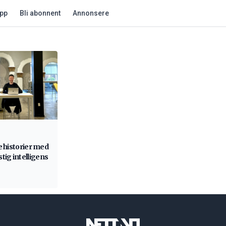
app
Bli abonnent
Annonsere
te historier med
ig intelligens