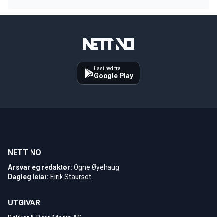
Last ned fra
Google Play
NETT NO
Ansvarleg redaktør:
Ogne Øyehaug
Dagleg leiar:
Eirik Staurset
UTGIVAR