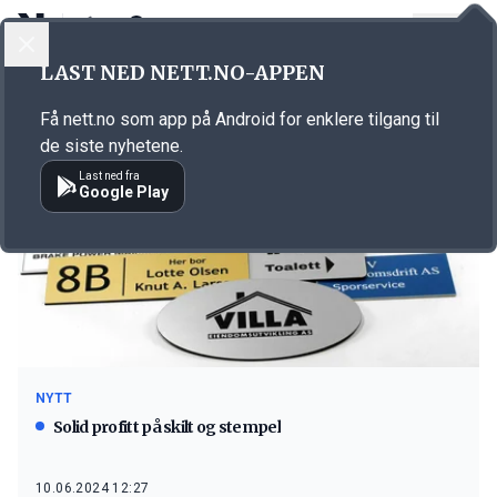
LOGG INN
MENY
LAST NED NETT.NO-APPEN
Emne: Foldal Stempel
Få nett.no som app på Android for enklere tilgang til
de siste nyhetene.
Last ned fra
Google Play
NYTT
Solid profitt på skilt og stempel
10.06.2024 12:27