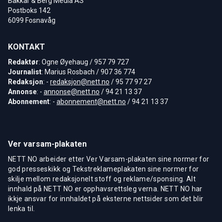
Bakkar & Berg Media AS
Postboks 142
6099 Fosnavåg
KONTAKT
Redaktør
: Ogne Øyehaug / 957 79 727
Journalist
: Marius Rosbach / 907 36 774
Redaksjon
: -
redaksjon@nett.no
/ 95 77 97 27
Annonse
: -
annonse@nett.no
/ 94 21 13 37
Abonnement
: -
abonnement@nett.no
/ 94 21 13 37
Ver varsam-plakaten
NETT NO arbeider etter Ver Varsam-plakaten sine normer for
god presseskikk og Tekstreklameplakaten sine normer for
skilje mellom redaksjonelt stoff og reklame/sponsing. Alt
innhald på NETT NO er opphavsrettsleg verna. NETT NO har
ikkje ansvar for innhaldet på eksterne nettsider som det blir
lenka til.