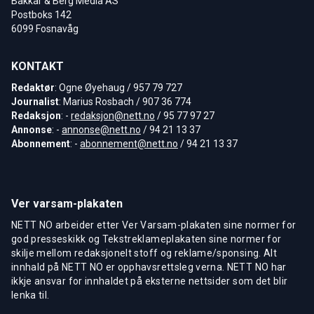
Bakkar & Berg Media AS
Postboks 142
6099 Fosnavåg
KONTAKT
Redaktør
: Ogne Øyehaug / 957 79 727
Journalist
: Marius Rosbach / 907 36 774
Redaksjon
: -
redaksjon@nett.no
/ 95 77 97 27
Annonse
: -
annonse@nett.no
/ 94 21 13 37
Abonnement
: -
abonnement@nett.no
/ 94 21 13 37
Ver varsam-plakaten
NETT NO arbeider etter Ver Varsam-plakaten sine normer for
god presseskikk og Tekstreklameplakaten sine normer for
skilje mellom redaksjonelt stoff og reklame/sponsing. Alt
innhald på NETT NO er opphavsrettsleg verna. NETT NO har
ikkje ansvar for innhaldet på eksterne nettsider som det blir
lenka til.