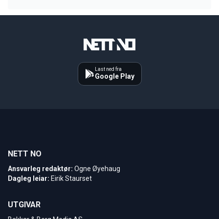
Last ned fra
Google Play
NETT NO
Ansvarleg redaktør:
Ogne Øyehaug
Dagleg leiar:
Eirik Staurset
UTGIVAR