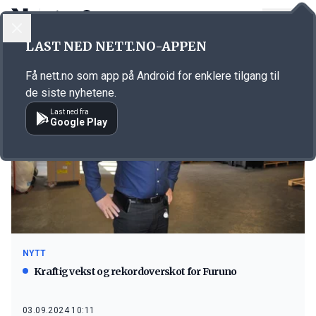
LOGG INN
MENY
LAST NED NETT.NO-APPEN
Emne: Furuno
Få nett.no som app på Android for enklere tilgang til
de siste nyhetene.
Last ned fra
Google Play
NYTT
Kraftig vekst og rekordoverskot for Furuno
03.09.2024 10:11