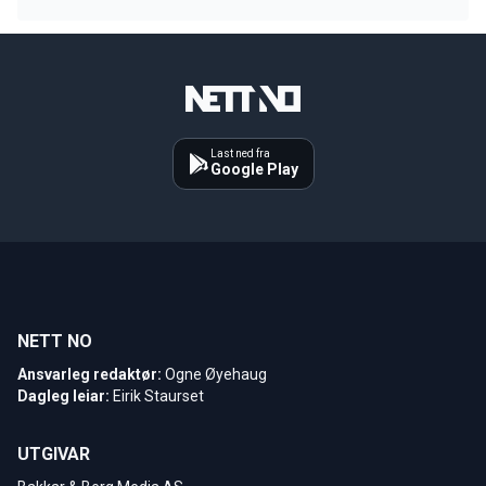
Last ned fra
Google Play
NETT NO
Ansvarleg redaktør:
Ogne Øyehaug
Dagleg leiar:
Eirik Staurset
UTGIVAR