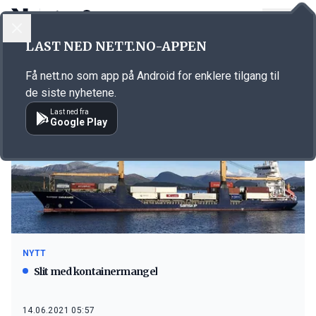
LOGG INN
MENY
LAST NED NETT.NO-APPEN
Emne: Global sales
Få nett.no som app på Android for enklere tilgang til
de siste nyhetene.
Last ned fra
Google Play
NYTT
Slit med kontainermangel
14.06.2021 05:57