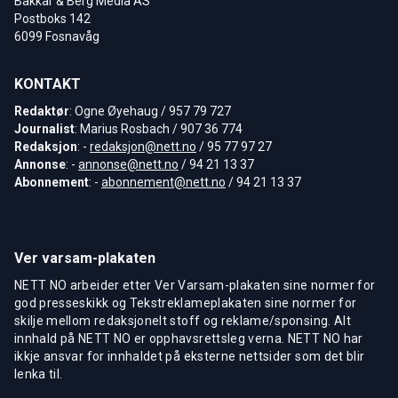
Bakkar & Berg Media AS
Postboks 142
6099 Fosnavåg
KONTAKT
Redaktør
: Ogne Øyehaug / 957 79 727
Journalist
: Marius Rosbach / 907 36 774
Redaksjon
: -
redaksjon@nett.no
/ 95 77 97 27
Annonse
: -
annonse@nett.no
/ 94 21 13 37
Abonnement
: -
abonnement@nett.no
/ 94 21 13 37
Ver varsam-plakaten
NETT NO arbeider etter Ver Varsam-plakaten sine normer for
god presseskikk og Tekstreklameplakaten sine normer for
skilje mellom redaksjonelt stoff og reklame/sponsing. Alt
innhald på NETT NO er opphavsrettsleg verna. NETT NO har
ikkje ansvar for innhaldet på eksterne nettsider som det blir
lenka til.