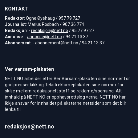
KONTAKT
Redaktør
: Ogne Øyehaug / 957 79 727
Journalist
: Marius Rosbach / 907 36 774
Redaksjon
: -
redaksjon@nett.no
/ 95 77 97 27
Annonse
: -
annonse@nett.no
/ 94 21 13 37
Abonnement
: -
abonnement@nett.no
/ 94 21 13 37
Ver varsam-plakaten
NETT NO arbeider etter Ver Varsam-plakaten sine normer for
god presseskikk og Tekstreklameplakaten sine normer for
skilje mellom redaksjonelt stoff og reklame/sponsing. Alt
innhald på NETT NO er opphavsrettsleg verna. NETT NO har
ikkje ansvar for innhaldet på eksterne nettsider som det blir
lenka til.
redaksjon@nett.no