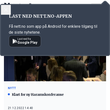
LOGG INN
MENY
LAST NED NETT.NO-APPEN
Emne: Haramskonferansen 2022
Få nett.no som app på Android for enklere tilgang til
de siste nyhetene.
Last ned fra
Google Play
NYTT
Klart for ny Haramskonferanse
21.12.2022 14:40