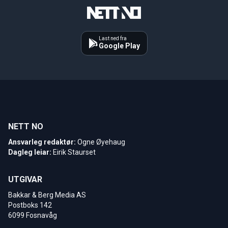
Last ned fra
Google Play
NETT NO
Ansvarleg redaktør:
Ogne Øyehaug
Dagleg leiar:
Eirik Staurset
UTGIVAR
Bakkar & Berg Media AS
Postboks 142
6099 Fosnavåg