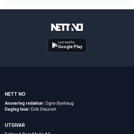
Last ned fra
Google Play
NETT NO
Ansvarleg redaktør:
Ogne Øyehaug
Dagleg leiar:
Eirik Staurset
UTGIVAR