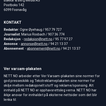
Bakkar & Berg Media AS
Postboks 142
6099 Fosnavåg
KONTAKT
Redaktør
: Ogne Øyehaug / 957 79 727
Journalist
: Marius Rosbach / 907 36 774
Redaksjon
: -
redaksjon@nett.no
/ 95 77 97 27
Annonse
: -
annonse@nett.no
/ 94 21 13 37
Abonnement
: -
abonnement@nett.no
/ 94 21 13 37
Ver varsam-plakaten
NETT NO arbeider etter Ver Varsam-plakaten sine normer for
god presseskikk og Tekstreklameplakaten sine normer for
skilje mellom redaksjonelt stoff og reklame/sponsing. Alt
innhald på NETT NO er opphavsrettsleg verna. NETT NO har
ikkje ansvar for innhaldet på eksterne nettsider som det blir
lenka til.