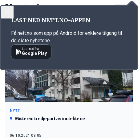
LOGG INN
MENY
LAST NED NETT.NO-APPEN
Emne: Hotell-res 2020
Få nett.no som app på Android for enklere tilgang til
de siste nyhetene.
Last ned fra
Google Play
NYTT
Miste ein tredjepart av inntektene
06.10.2021 08:05