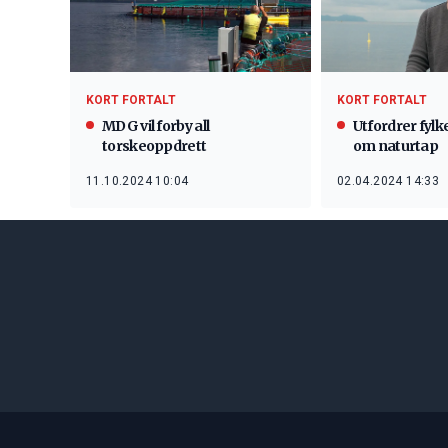
KORT FORTALT
KORT FORTALT
MDG vil forby all
Utfordrer fyl
torskeoppdrett
om naturtap
11.10.2024 10:04
02.04.2024 14:33