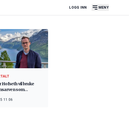
LOGG INN
MENY
RTALT
 Hofseth vil bruke
nsarven som
eldynge»
5 11:06