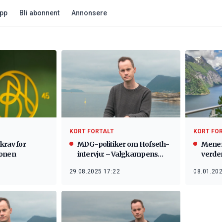
app
Bli abonnent
Annonsere
KORT FORTALT
KORT FO
krav for
MDG-politiker om Hofseth-
Mener
ionen
intervju: – Valgkampens
verde
ekleste
«søpp
29.08.2025 17:22
08.01.202