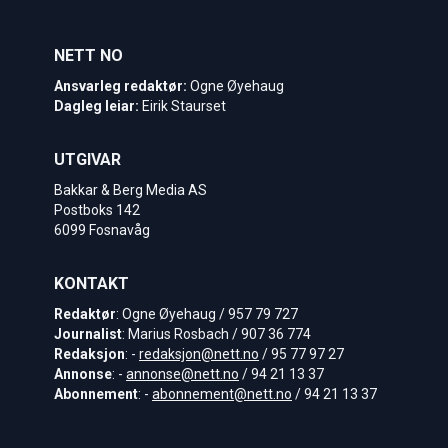
NETT NO
Ansvarleg redaktør:
Ogne Øyehaug
Dagleg leiar:
Eirik Staurset
UTGIVAR
Bakkar & Berg Media AS
Postboks 142
6099 Fosnavåg
KONTAKT
Redaktør
: Ogne Øyehaug / 957 79 727
Journalist
: Marius Rosbach / 907 36 774
Redaksjon
: -
redaksjon@nett.no
/ 95 77 97 27
Annonse
: -
annonse@nett.no
/ 94 21 13 37
Abonnement
: -
abonnement@nett.no
/ 94 21 13 37