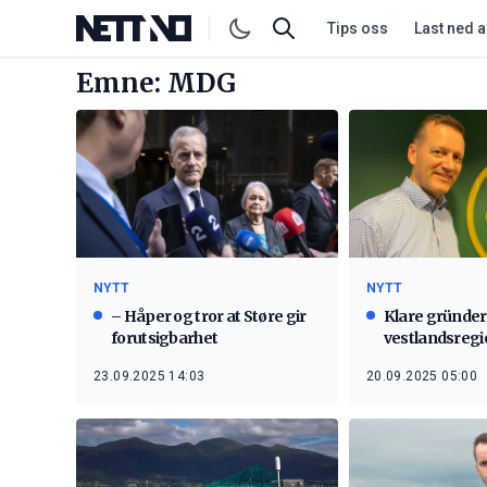
Tips oss
Last ned 
Emne: MDG
NYTT
NYTT
– Håper og tror at Støre gir
Klare gründer
forutsigbarhet
vestlandsreg
23.09.2025 14:03
20.09.2025 05:00