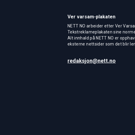
Ver varsam-plakaten
NETT NO arbeider etter Ver Varsa
Tekstreklameplakaten sine normer
Alt innhald på NETT NO er opphavs
eksterne nettsider som det blir len
redaksjon@nett.no