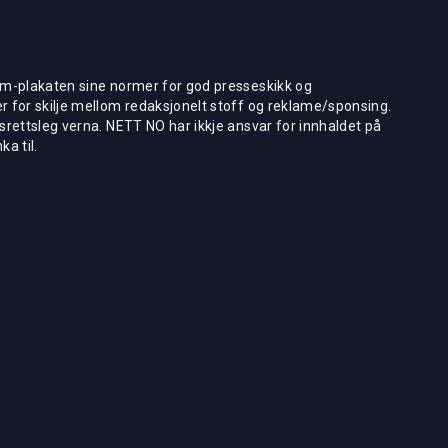
m-plakaten sine normer for god presseskikk og
 for skilje mellom redaksjonelt stoff og reklame/sponsing.
rettsleg verna. NETT NO har ikkje ansvar for innhaldet på
ka til.