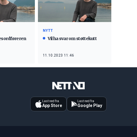
NYTT
kesordføreren
Vil ha svar om støttekutt
11.10.2023 11:46
Last ned fra
Last ned fra
App Store
Google Play