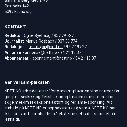
Bakkar & Berg Media AS
Postboks 142
6099 Fosnavåg
KONTAKT
Redaktør
: Ogne Øyehaug / 957 79 727
Journalist
: Marius Rosbach / 907 36 774
Redaksjon
: -
redaksjon@nett.no
/ 95 77 97 27
Annonse
: -
annonse@nett.no
/ 94 21 13 37
Abonnement
: -
abonnement@nett.no
/ 94 21 13 37
Ver varsam-plakaten
NETT NO arbeider etter Ver Varsam-plakaten sine normer for
god presseskikk og Tekstreklameplakaten sine normer for
skilje mellom redaksjonelt stoff og reklame/sponsing. Alt
innhald på NETT NO er opphavsrettsleg verna. NETT NO har
ikkje ansvar for innhaldet på eksterne nettsider som det blir
lenka til.