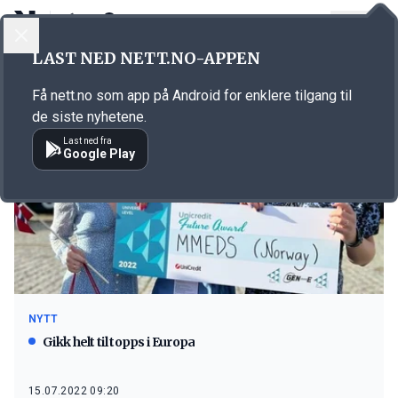
LOGG INN
MENY
LAST NED NETT.NO-APPEN
Emne: MMEDS
Få nett.no som app på Android for enklere tilgang til
de siste nyhetene.
Last ned fra
Google Play
NYTT
Gikk helt til topps i Europa
15.07.2022 09:20