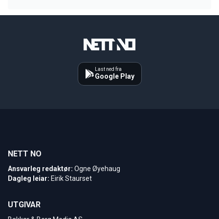
Last ned fra
Google Play
NETT NO
Ansvarleg redaktør:
Ogne Øyehaug
Dagleg leiar:
Eirik Staurset
UTGIVAR