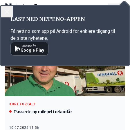
LOGG INN
MENY
LAST NED NETT.NO-APPEN
Emne: Ole Ringdal
Få nett.no som app på Android for enklere tilgang til
de siste nyhetene.
Last ned fra
Google Play
KORT FORTALT
Passerte ny milepel i rekordår
10.07.2025 11:56