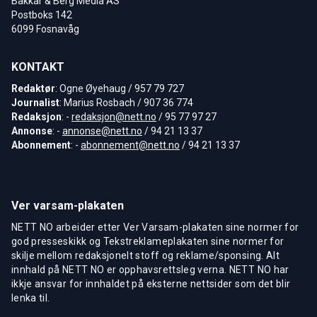
Bakkar & Berg Media AS
Postboks 142
6099 Fosnavåg
KONTAKT
Redaktør
: Ogne Øyehaug / 957 79 727
Journalist
: Marius Rosbach / 907 36 774
Redaksjon
: -
redaksjon@nett.no
/ 95 77 97 27
Annonse
: -
annonse@nett.no
/ 94 21 13 37
Abonnement
: -
abonnement@nett.no
/ 94 21 13 37
Ver varsam-plakaten
NETT NO arbeider etter Ver Varsam-plakaten sine normer for
god presseskikk og Tekstreklameplakaten sine normer for
skilje mellom redaksjonelt stoff og reklame/sponsing. Alt
innhald på NETT NO er opphavsrettsleg verna. NETT NO har
ikkje ansvar for innhaldet på eksterne nettsider som det blir
lenka til.