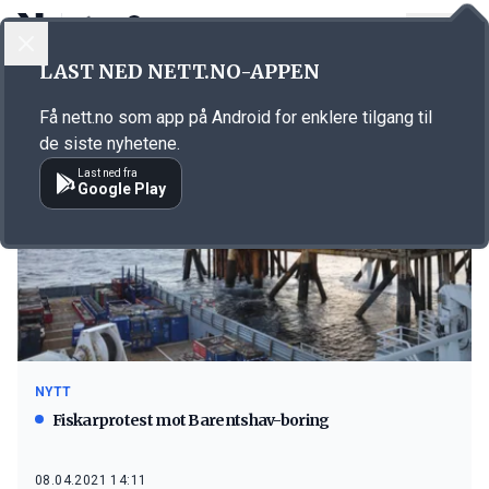
LOGG INN
MENY
LAST NED NETT.NO-APPEN
Emne: Oljeboring
Få nett.no som app på Android for enklere tilgang til
de siste nyhetene.
Last ned fra
Google Play
NYTT
Fiskarprotest mot Barentshav-boring
08.04.2021 14:11