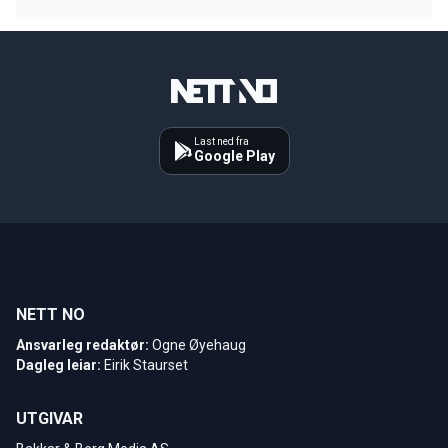
Last ned fra
Google Play
NETT NO
Ansvarleg redaktør:
Ogne Øyehaug
Dagleg leiar:
Eirik Staurset
UTGIVAR