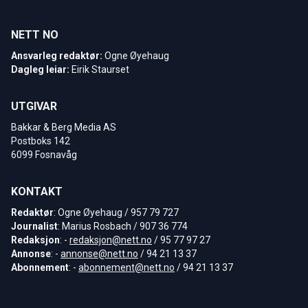
NETT NO
Ansvarleg redaktør:
Ogne Øyehaug
Dagleg leiar:
Eirik Staurset
UTGIVAR
Bakkar & Berg Media AS
Postboks 142
6099 Fosnavåg
KONTAKT
Redaktør
: Ogne Øyehaug / 957 79 727
Journalist
: Marius Rosbach / 907 36 774
Redaksjon
: -
redaksjon@nett.no
/ 95 77 97 27
Annonse
: -
annonse@nett.no
/ 94 21 13 37
Abonnement
: -
abonnement@nett.no
/ 94 21 13 37