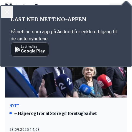
LOGG INN
MENY
LAST NED NETT.NO-APPEN
Emne: Rødt
Få nett.no som app på Android for enklere tilgang til
de siste nyhetene.
Last ned fra
Google Play
NYTT
– Håper og tror at Støre gir forutsigbarhet
23.09.2025 14:03