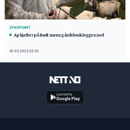
SYNSPUNKT
Ap kjefter på Rødt mens gårdsbruk legges ned
30.03.2022 05:02
Last ned fra
Google Play