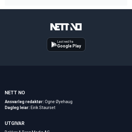
Last ned fra
Google Play
NETT NO
Ansvarleg redaktør:
Ogne Øyehaug
Dagleg leiar:
Eirik Staurset
UTGIVAR