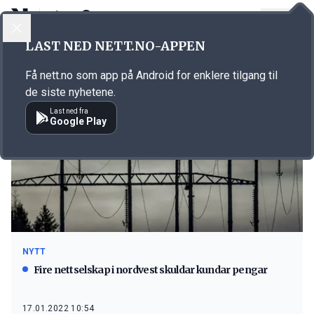
LOGG INN
MENY
LAST NED NETT.NO-APPEN
Emne: Rauma Energi
Få nett.no som app på Android for enklere tilgang til
de siste nyhetene.
Last ned fra
Google Play
NYTT
Fire nettselskap i nordvest skuldar kundar pengar
17.01.2022 10:54