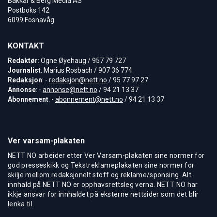
Bakkar & Berg Media AS
Postboks 142
6099 Fosnavåg
KONTAKT
Redaktør
: Ogne Øyehaug / 957 79 727
Journalist
: Marius Rosbach / 907 36 774
Redaksjon
: -
redaksjon@nett.no
/ 95 77 97 27
Annonse
: -
annonse@nett.no
/ 94 21 13 37
Abonnement
: -
abonnement@nett.no
/ 94 21 13 37
Ver varsam-plakaten
NETT NO arbeider etter Ver Varsam-plakaten sine normer for
god presseskikk og Tekstreklameplakaten sine normer for
skilje mellom redaksjonelt stoff og reklame/sponsing. Alt
innhald på NETT NO er opphavsrettsleg verna. NETT NO har
ikkje ansvar for innhaldet på eksterne nettsider som det blir
lenka til.