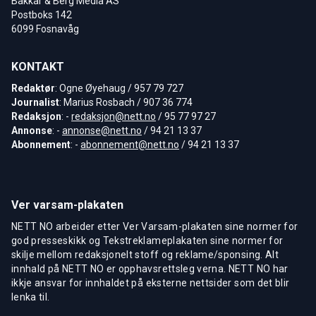
Bakkar & Berg Media AS
Postboks 142
6099 Fosnavåg
KONTAKT
Redaktør
: Ogne Øyehaug / 957 79 727
Journalist
: Marius Rosbach / 907 36 774
Redaksjon
: -
redaksjon@nett.no
/ 95 77 97 27
Annonse
: -
annonse@nett.no
/ 94 21 13 37
Abonnement
: -
abonnement@nett.no
/ 94 21 13 37
Ver varsam-plakaten
NETT NO arbeider etter Ver Varsam-plakaten sine normer for
god presseskikk og Tekstreklameplakaten sine normer for
skilje mellom redaksjonelt stoff og reklame/sponsing. Alt
innhald på NETT NO er opphavsrettsleg verna. NETT NO har
ikkje ansvar for innhaldet på eksterne nettsider som det blir
lenka til.