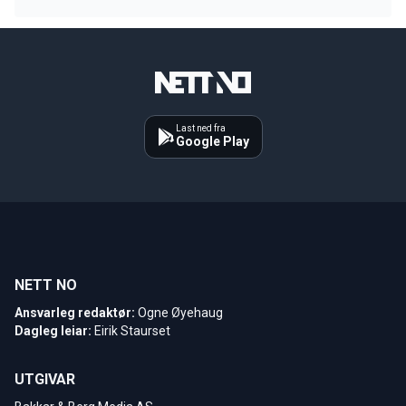
Last ned fra
Google Play
NETT NO
Ansvarleg redaktør:
Ogne Øyehaug
Dagleg leiar:
Eirik Staurset
UTGIVAR