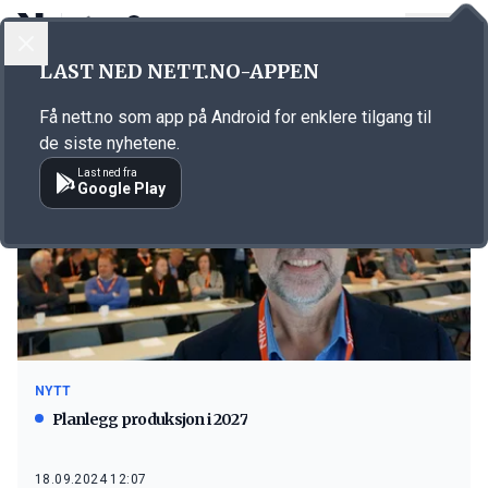
LOGG INN
MENY
LAST NED NETT.NO-APPEN
Emne: Recuro
Få nett.no som app på Android for enklere tilgang til
de siste nyhetene.
Last ned fra
Google Play
NYTT
Planlegg produksjon i 2027
18.09.2024 12:07