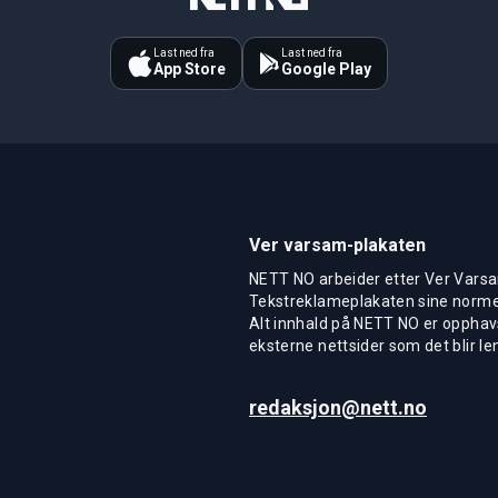
Last ned fra
Last ned fra
App Store
Google Play
Ver varsam-plakaten
NETT NO arbeider etter Ver Varsa
Tekstreklameplakaten sine normer
Alt innhald på NETT NO er opphavs
eksterne nettsider som det blir len
redaksjon@nett.no