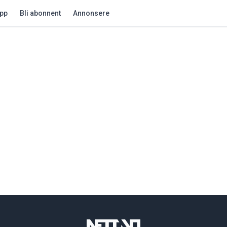
app
Bli abonnent
Annonsere