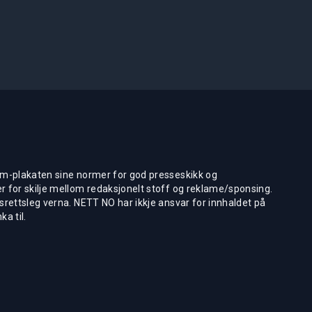
m-plakaten sine normer for god presseskikk og
 for skilje mellom redaksjonelt stoff og reklame/sponsing.
rettsleg verna. NETT NO har ikkje ansvar for innhaldet på
ka til.