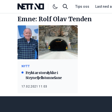
Tips oss
Last ned 
Emne: Rolf Olav Tenden
NYTT
Fryktar storulykke i
Strynefjellstunnelane
17.02.2021 11:03