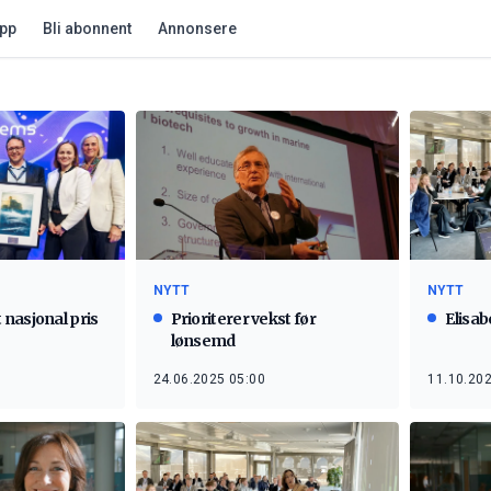
app
Bli abonnent
Annonsere
NYTT
NYTT
nasjonal pris
Prioriterer vekst før
Elisab
lønsemd
24.06.2025 05:00
11.10.202