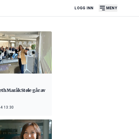
LOGG INN
MENY
eth Maråk Støle går av
4 13:30