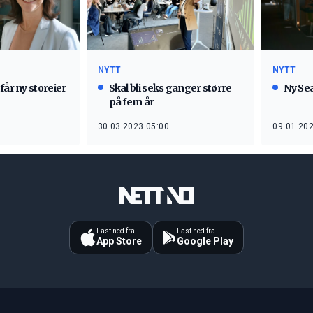
NYTT
NYTT
får ny storeier
Skal bli seks ganger større
Ny Se
på fem år
30.03.2023 05:00
09.01.202
Last ned fra
Last ned fra
App Store
Google Play