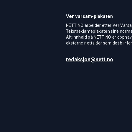
Ver varsam-plakaten
NETT NO arbeider etter Ver Varsa
Tekstreklameplakaten sine normer
Alt innhald på NETT NO er opphavs
eksterne nettsider som det blir len
redaksjon@nett.no