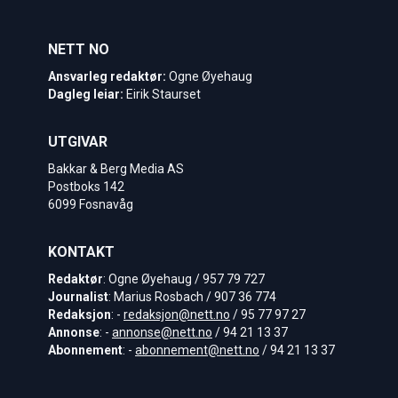
NETT NO
Ansvarleg redaktør:
Ogne Øyehaug
Dagleg leiar:
Eirik Staurset
UTGIVAR
Bakkar & Berg Media AS
Postboks 142
6099 Fosnavåg
KONTAKT
Redaktør
: Ogne Øyehaug / 957 79 727
Journalist
: Marius Rosbach / 907 36 774
Redaksjon
: -
redaksjon@nett.no
/ 95 77 97 27
Annonse
: -
annonse@nett.no
/ 94 21 13 37
Abonnement
: -
abonnement@nett.no
/ 94 21 13 37