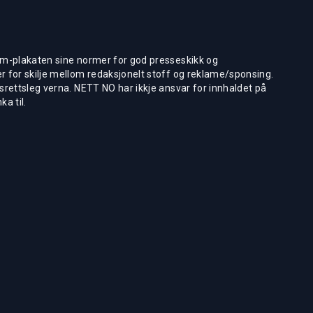
m-plakaten sine normer for god presseskikk og
 for skilje mellom redaksjonelt stoff og reklame/sponsing.
rettsleg verna. NETT NO har ikkje ansvar for innhaldet på
ka til.