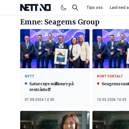
Tips oss
Last ned 
Emne: Seagems Group
NYTT
KORT FORTALT
Satser nye millioner på
Seagems vant 
restråstoff
07.08.2026 12:30
10.03.2026 16:35