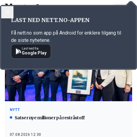
LOGG INN
MENY
LAST NED NETT.NO-APPEN
Emne: Seagems Norway
Få nett.no som app på Android for enklere tilgang til
de siste nyhetene.
Last ned fra
Google Play
NYTT
Satser nye millioner på restråstoff
07.08.2026 12:30