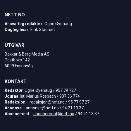
NETT NO
Ansvarleg redaktør:
Ogne Øyehaug
Dagleg leiar:
Eirik Staurset
UTGIVAR
Bakkar & Berg Media AS
Postboks 142
6099 Fosnavåg
KONTAKT
Redaktør
: Ogne Øyehaug / 957 79 727
Journalist
: Marius Rosbach / 907 36 774
Redaksjon
: -
redaksjon@nett.no
/ 95 77 97 27
Annonse
: -
annonse@nett.no
/ 94 21 13 37
Abonnement
: -
abonnement@nett.no
/ 94 21 13 37