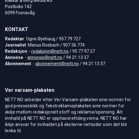
Bakkar & Berg Media AS
Postboks 142
6099 Fosnavåg
KONTAKT
Redaktør
: Ogne Øyehaug / 957 79 727
Journalist
: Marius Rosbach / 907 36 774
Redaksjon
: -
redaksjon@nett.no
/ 95 77 97 27
Annonse
: -
annonse@nett.no
/ 94 21 13 37
Abonnement
: -
abonnement@nett.no
/ 94 21 13 37
Ver varsam-plakaten
NETT NO arbeider etter Ver Varsam-plakaten sine normer for
god presseskikk og Tekstreklameplakaten sine normer for
skilje mellom redaksjonelt stoff og reklame/sponsing. Alt
innhald på NETT NO er opphavsrettsleg verna. NETT NO har
ikkje ansvar for innhaldet på eksterne nettsider som det blir
lenka til.