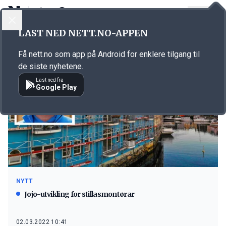
LOGG INN
MENY
LAST NED NETT.NO-APPEN
Emne: Stillasmontering
Få nett.no som app på Android for enklere tilgang til
de siste nyhetene.
Last ned fra
Google Play
NYTT
Jojo-utvikling for stillasmontørar
02.03.2022 10:41