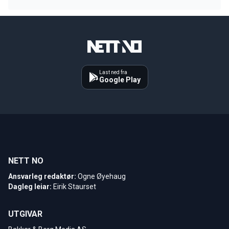
Last ned fra
Google Play
NETT NO
Ansvarleg redaktør:
Ogne Øyehaug
Dagleg leiar:
Eirik Staurset
UTGIVAR