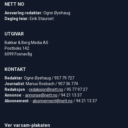
NETT NO
Ansvarleg redaktør:
Ogne Øyehaug
Dagleg leiar:
Eirik Staurset
UTGIVAR
Bakkar & Berg Media AS
Postboks 142
6099 Fosnavåg
KONTAKT
Redaktør
: Ogne Øyehaug / 957 79 727
Journalist
: Marius Rosbach / 907 36 774
Redaksjon
: -
redaksjon@nett.no
/ 95 77 97 27
Annonse
: -
annonse@nett.no
/ 94 21 13 37
Abonnement
: -
abonnement@nett.no
/ 94 21 13 37
Ver varsam-plakaten