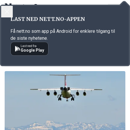
LOGG INN
MENY
LAST NED NETT.NO-APPEN
Emne: Sveits
Få nett.no som app på Android for enklere tilgang til
KORT FORTALT
de siste nyhetene.
Norske millionærar i Sveits kan få skattesmell
Last ned fra
Google Play
03.07.2024 10:13