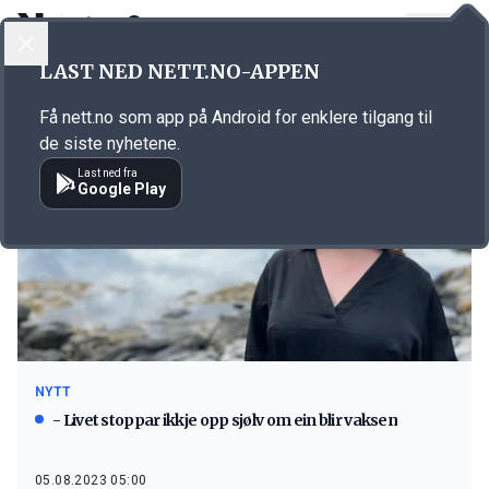
LOGG INN
MENY
LAST NED NETT.NO-APPEN
Emne: Ungdomskandidat
Få nett.no som app på Android for enklere tilgang til
de siste nyhetene.
Last ned fra
Google Play
NYTT
- Livet stoppar ikkje opp sjølv om ein blir vaksen
05.08.2023 05:00