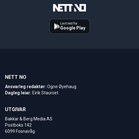
Last ned fra
Google Play
NETT NO
Ansvarleg redaktør:
Ogne Øyehaug
Dagleg leiar:
Eirik Staurset
UTGIVAR
Bakkar & Berg Media AS
Postboks 142
6099 Fosnavåg