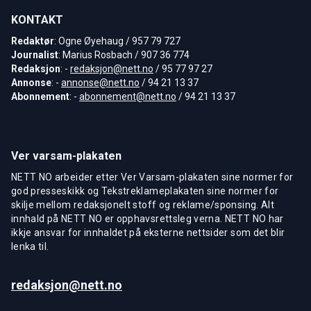
KONTAKT
Redaktør
: Ogne Øyehaug / 957 79 727
Journalist
: Marius Rosbach / 907 36 774
Redaksjon
: -
redaksjon@nett.no
/ 95 77 97 27
Annonse
: -
annonse@nett.no
/ 94 21 13 37
Abonnement
: -
abonnement@nett.no
/ 94 21 13 37
Ver varsam-plakaten
NETT NO arbeider etter Ver Varsam-plakaten sine normer for
god presseskikk og Tekstreklameplakaten sine normer for
skilje mellom redaksjonelt stoff og reklame/sponsing. Alt
innhald på NETT NO er opphavsrettsleg verna. NETT NO har
ikkje ansvar for innhaldet på eksterne nettsider som det blir
lenka til.
redaksjon@nett.no