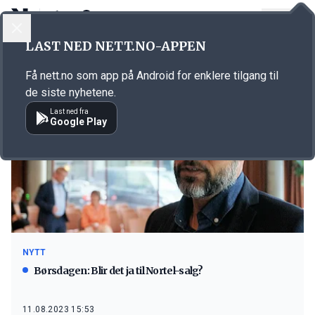
LOGG INN
MENY
LAST NED NETT.NO-APPEN
Emne: Unifon
Få nett.no som app på Android for enklere tilgang til
de siste nyhetene.
Last ned fra
Google Play
NYTT
Børsdagen: Blir det ja til Nortel-salg?
11.08.2023 15:53