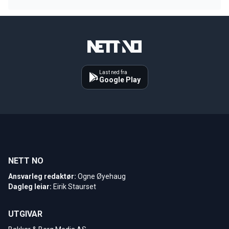
Last ned fra
Google Play
NETT NO
Ansvarleg redaktør:
Ogne Øyehaug
Dagleg leiar:
Eirik Staurset
UTGIVAR