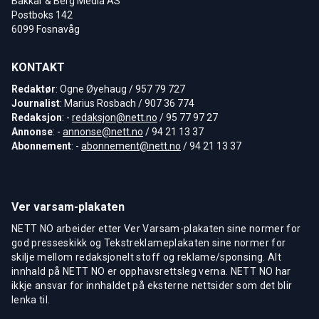
Bakkar & Berg Media AS
Postboks 142
6099 Fosnavåg
KONTAKT
Redaktør
: Ogne Øyehaug / 957 79 727
Journalist
: Marius Rosbach / 907 36 774
Redaksjon
: -
redaksjon@nett.no
/ 95 77 97 27
Annonse
: -
annonse@nett.no
/ 94 21 13 37
Abonnement
: -
abonnement@nett.no
/ 94 21 13 37
Ver varsam-plakaten
NETT NO arbeider etter Ver Varsam-plakaten sine normer for
god presseskikk og Tekstreklameplakaten sine normer for
skilje mellom redaksjonelt stoff og reklame/sponsing. Alt
innhald på NETT NO er opphavsrettsleg verna. NETT NO har
ikkje ansvar for innhaldet på eksterne nettsider som det blir
lenka til.