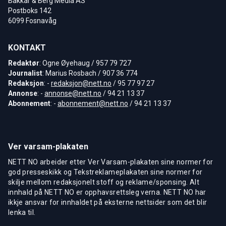
Bakkar & Berg Media AS
Postboks 142
6099 Fosnavåg
KONTAKT
Redaktør
: Ogne Øyehaug / 957 79 727
Journalist
: Marius Rosbach / 907 36 774
Redaksjon
: -
redaksjon@nett.no
/ 95 77 97 27
Annonse
: -
annonse@nett.no
/ 94 21 13 37
Abonnement
: -
abonnement@nett.no
/ 94 21 13 37
Ver varsam-plakaten
NETT NO arbeider etter Ver Varsam-plakaten sine normer for
god presseskikk og Tekstreklameplakaten sine normer for
skilje mellom redaksjonelt stoff og reklame/sponsing. Alt
innhald på NETT NO er opphavsrettsleg verna. NETT NO har
ikkje ansvar for innhaldet på eksterne nettsider som det blir
lenka til.