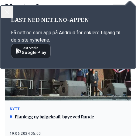
LOGG INN
MENY
LAST NED NETT.NO-APPEN
Emne: Waves4Power
Få nett.no som app på Android for enklere tilgang til
de siste nyhetene.
Last ned fra
Google Play
NYTT
Planlegg ny bølgekraft-bøye ved Runde
19.06.2024 05:00