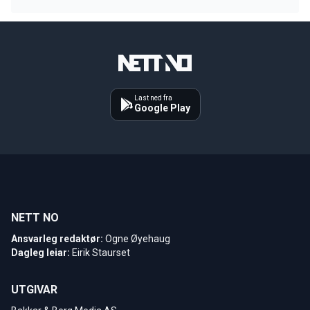
Last ned fra
Google Play
NETT NO
Ansvarleg redaktør:
Ogne Øyehaug
Dagleg leiar:
Eirik Staurset
UTGIVAR