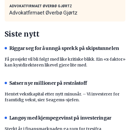
ADVOKATFIRMAET ØVERBØ GJØRTZ
Advokatfirmaet Øverbø Gjørtz
Siste nytt
Riggar seg for å unngå sprekk på skipstunnelen
Få prosjekt vil bli følgt med like kritiske blikk. Ein «x-faktor»
kan kystdirektøren likevel gjere lite med.
Satser nye millioner på restråstoff
Hentet vekstkapital etter nytt minusår. – Vi investerer for
framtidig vekst, sier Seagems-sjefen.
Langøy med kjempegevinst på investeringar
Sterkt år i finansmarknaden ga rom for tresifra