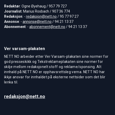
Redaktør
: Ogne Øyehaug / 957 79 727
Journalist
: Marius Rosbach / 907 36 774
Redaksjon
: -
redaksjon@nett.no
/ 95 77 97 27
Annonse
: -
annonse@nett.no
/ 94 21 13 37
Abonnement
: -
abonnement@nett.no
/ 94 21 13 37
Ver varsam-plakaten
NETT NO arbeider etter Ver Varsam-plakaten sine normer for
god presseskikk og Tekstreklameplakaten sine normer for
skilje mellom redaksjonelt stoff og reklame/sponsing. Alt
innhald på NETT NO er opphavsrettsleg verna. NETT NO har
ikkje ansvar for innhaldet på eksterne nettsider som det blir
lenka til.
redaksjon@nett.no