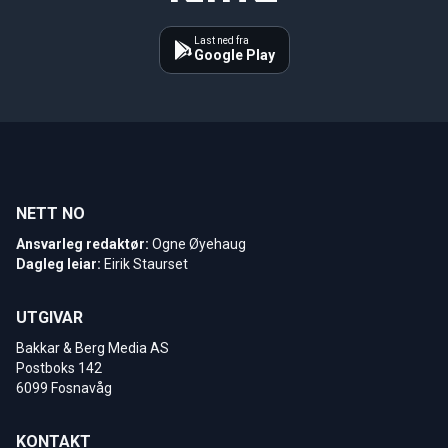
Last ned fra
Google Play
NETT NO
Ansvarleg redaktør:
Ogne Øyehaug
Dagleg leiar:
Eirik Staurset
UTGIVAR
Bakkar & Berg Media AS
Postboks 142
6099 Fosnavåg
KONTAKT