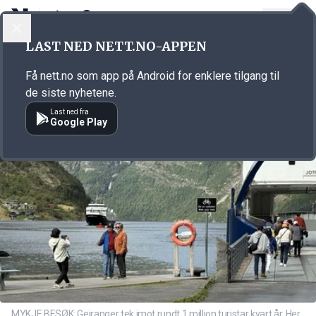
LOGG INN
MENY
Annonsørinnhold
LAST NED NETT.NO-APPEN
Link for annonse
Få nett.no som app på Android for enklere tilgang til
de siste nyhetene.
Last ned fra
Google Play
MYKJE BESØK: Geiranger tek imot rundt 1 million turistar kvart år. Her