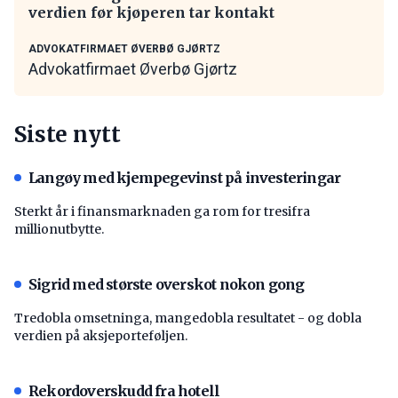
verdien før kjøperen tar kontakt
ADVOKATFIRMAET ØVERBØ GJØRTZ
Advokatfirmaet Øverbø Gjørtz
Siste nytt
Langøy med kjempegevinst på investeringar
Sterkt år i finansmarknaden ga rom for tresifra
millionutbytte.
Sigrid med største overskot nokon gong
Tredobla omsetninga, mangedobla resultatet - og dobla
verdien på aksjeporteføljen.
Rekordoverskudd fra hotell