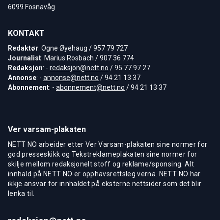
6099 Fosnavåg
KONTAKT
Redaktør
: Ogne Øyehaug / 957 79 727
Journalist
: Marius Rosbach / 907 36 774
Redaksjon
: -
redaksjon@nett.no
/ 95 77 97 27
Annonse
: -
annonse@nett.no
/ 94 21 13 37
Abonnement
: -
abonnement@nett.no
/ 94 21 13 37
Ver varsam-plakaten
NETT NO arbeider etter Ver Varsam-plakaten sine normer for
god presseskikk og Tekstreklameplakaten sine normer for
skilje mellom redaksjonelt stoff og reklame/sponsing. Alt
innhald på NETT NO er opphavsrettsleg verna. NETT NO har
ikkje ansvar for innhaldet på eksterne nettsider som det blir
lenka til.