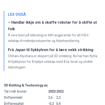
LES OGSÅ
– Handlar ikkje om å skaffe robotar for å skifte ut
folk
Å vere best på teknologi er blitt avgjerande for alt frå it-
selskap til møbelprodusentar og fiskehandtering.
Frå Japan til Sykkylven for å lære vekk strikking
Chiharu Kiyohara er ekspert på 3D-strikking. No har han flytta
til Sykkylven for å hjelpe selskap med å ta i bruk og utvikle
teknologien.
3D Knitting & Technology as
Tal i mill. kroner
2023
2022
Driftsinntekt
2,6
2,3
Driftsresultat
-0,3
0,4