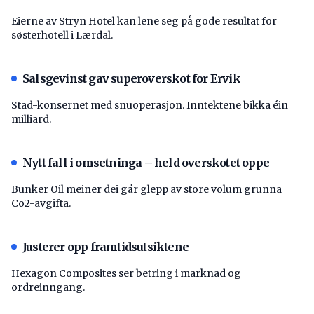
Eierne av Stryn Hotel kan lene seg på gode resultat for
søsterhotell i Lærdal.
Salsgevinst gav superoverskot for Ervik
Stad-konsernet med snuoperasjon. Inntektene bikka éin
milliard.
Nytt fall i omsetninga – held overskotet oppe
Bunker Oil meiner dei går glepp av store volum grunna
Co2-avgifta.
Justerer opp framtidsutsiktene
Hexagon Composites ser betring i marknad og
ordreinngang.