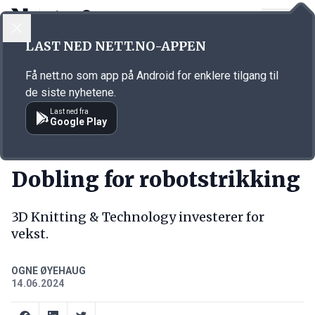
LOGG INN
MENY
Annonsørinnhold
LAST NED NETT.NO-APPEN
Link for annonse
Få nett.no som app på Android for enklere tilgang til
de siste nyhetene.
Last ned fra
Google Play
KORT FORTALT
Dobling for robotstrikking
3D Knitting & Technology investerer for
vekst.
OGNE ØYEHAUG
14.06.2024