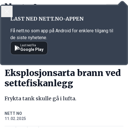
LOGG INN
MENY
Annonsørinnhold
LAST NED NETT.NO-APPEN
Link for annonse
Få nett.no som app på Android for enklere tilgang til
de siste nyhetene.
Last ned fra
Google Play
KORT FORTALT
Eksplosjonsarta brann ved
settefiskanlegg
Frykta tank skulle gå i lufta.
NETT NO
11.02.2025