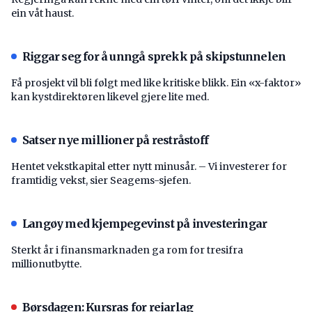
ein våt haust.
Riggar seg for å unngå sprekk på skipstunnelen
Få prosjekt vil bli følgt med like kritiske blikk. Ein «x-faktor»
kan kystdirektøren likevel gjere lite med.
Satser nye millioner på restråstoff
Hentet vekstkapital etter nytt minusår. – Vi investerer for
framtidig vekst, sier Seagems-sjefen.
Langøy med kjempegevinst på investeringar
Sterkt år i finansmarknaden ga rom for tresifra
millionutbytte.
Børsdagen: Kursras for reiarlag