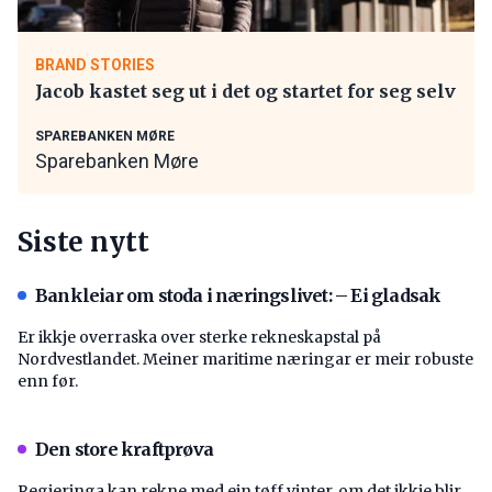
BRAND STORIES
Jacob kastet seg ut i det og startet for seg selv
SPAREBANKEN MØRE
Sparebanken Møre
Siste nytt
Bankleiar om stoda i næringslivet: – Ei gladsak
Er ikkje overraska over sterke rekneskapstal på
Nordvestlandet. Meiner maritime næringar er meir robuste
enn før.
Den store kraftprøva
Regjeringa kan rekne med ein tøff vinter, om det ikkje blir