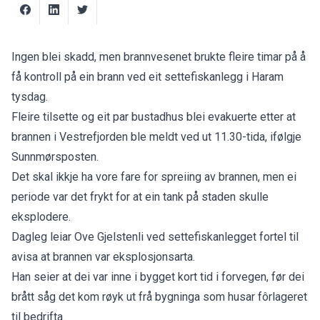
Ingen blei skadd, men brannvesenet brukte fleire timar på å
få kontroll på ein brann ved eit settefiskanlegg i Haram
tysdag.
Fleire tilsette og eit par bustadhus blei evakuerte etter at
brannen i Vestrefjorden ble meldt ved ut 11.30-tida, ifølgje
Sunnmørsposten
.
Det skal ikkje ha vore fare for spreiing av brannen, men ei
periode var det frykt for at ein tank på staden skulle
eksplodere.
Dagleg leiar Ove Gjelstenli ved settefiskanlegget fortel til
avisa at brannen var eksplosjonsarta.
Han seier at dei var inne i bygget kort tid i forvegen, før dei
brått såg det kom røyk ut frå bygninga som husar fôrlageret
til bedrifta.