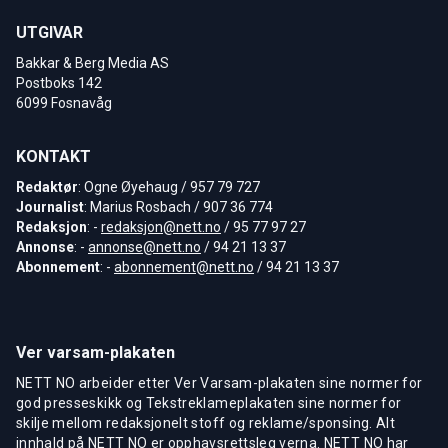
UTGIVAR
Bakkar & Berg Media AS
Postboks 142
6099 Fosnavåg
KONTAKT
Redaktør
: Ogne Øyehaug / 957 79 727
Journalist
: Marius Rosbach / 907 36 774
Redaksjon
: -
redaksjon@nett.no
/ 95 77 97 27
Annonse
: -
annonse@nett.no
/ 94 21 13 37
Abonnement
: -
abonnement@nett.no
/ 94 21 13 37
Ver varsam-plakaten
NETT NO arbeider etter Ver Varsam-plakaten sine normer for
god presseskikk og Tekstreklameplakaten sine normer for
skilje mellom redaksjonelt stoff og reklame/sponsing. Alt
innhald på NETT NO er opphavsrettsleg verna. NETT NO har